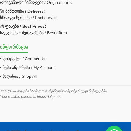
ორიგინალი ნაწილები / Original parts
Bobcat ფილტრი
Caterpillar ფილტრი
🚀
მიწოდება / Delivery:
JCB ფილტრი
სწრაფი სერვისი / Fast service
💰
ფასები / Best Prices:
ქვაბი გათბობა მილები
საუკეთესო შეთავაზება / Best offers
ცენტრალური გათბობის ქვაბი
ინფორმაცია
შემაერთებელი / გადამყვანი UNF ORFS
• კონტაქტი / Contact Us
შემაერთებელი BSPP /გადამყვანი
• ჩემი ანგარიში / My Account
შესაფუთი მანქანა ვაკუმით
• მაღაზია / Shop All
შლანგი
საწვავის შლანგი
Jino.ge — თქვენი საიმედო პარტნიორი ინდუსტრიულ ნაწილებში.
Your reliable partner in industrial parts.
შლანგის ჩასაპრესი დანადგარი
ხამუთი
ხელსაწყოები
ჰაერის კონდიციონერი