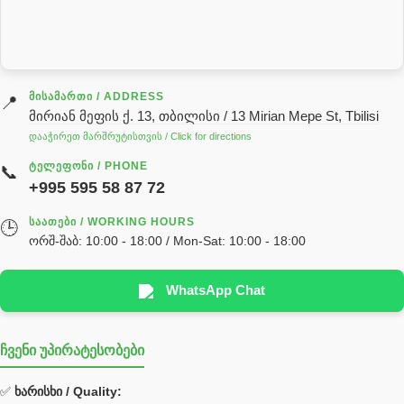
სარქველი
საცხებ საპოხი მასალები
გადაცემათა კოლოფის ზეთი( კარობკის ზეთი)
ძრავის ზეთი
ᲛᲘᲡᲐᲛᲐᲠᲗᲘ / ADDRESS
📍
მირიან მეფის ქ. 13, თბილისი / 13 Mirian Mepe St, Tbilisi
ჰიდრავლიკის ზეთი
დააჭირეთ მარშრუტისთვის / Click for directions
საჭის მექანიზმის ნაწილები (რეიკები) / Детали рулевых
ᲢᲔᲚᲔᲤᲝᲜᲘ / PHONE
📞
реек
+995 595 58 87 72
სწრაფჩამკეტი
ᲡᲐᲐᲗᲔᲑᲘ / WORKING HOURS
🕒
სხადასხვა
ორშ-შაბ: 10:00 - 18:00 / Mon-Sat: 10:00 - 18:00
ტელესკოპური შტოკის სალნიკების ნაკრები
EDBRO
WhatsApp Chat
Hyva
ჩვენი უპირატესობები
უჟანგავი ფოლადი
ფილტრი
✅
ხარისხი / Quality: