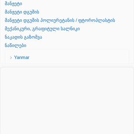
მანჟეტი
მანჟეტი დგუშის
მანჟეტი დგუშის პოლიურეტანის / ფტოროპლასტის
მექანიკური, გრაფიტული სალნიკი
ნაკადის გაზომვა
ნაწილები
Yanmar
პალეტის შესაფუთი დანადგარი
პილნიკი
პილნიკი პლასმასის
პნევმატიკა
რეზინის რგოლი
როტატორი
სალნიკი