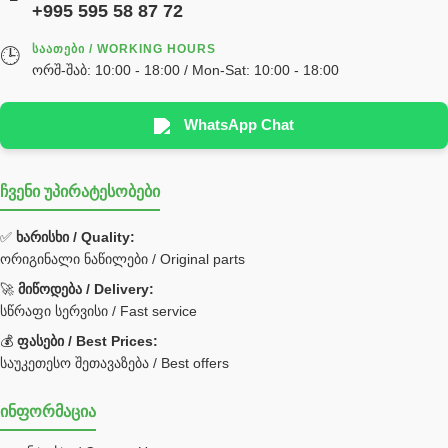
+995 595 58 87 72
სწრაფჩამკეტი
ᲡᲐᲐᲗᲔᲑᲘ / WORKING HOURS
🕒
სხადასხვა
ორშ-შაბ: 10:00 - 18:00 / Mon-Sat: 10:00 - 18:00
ტელესკოპური შტოკის სალნიკების ნაკრები
EDBRO
WhatsApp Chat
Hyva
ჩვენი უპირატესობები
უჟანგავი ფოლადი
ფილტრი
✅
ხარისხი / Quality:
ორიგინალი ნაწილები / Original parts
Bobcat ფილტრი
Caterpillar ფილტრი
🚀
მიწოდება / Delivery:
JCB ფილტრი
სწრაფი სერვისი / Fast service
💰
ფასები / Best Prices:
ქვაბი გათბობა მილები
საუკეთესო შეთავაზება / Best offers
ცენტრალური გათბობის ქვაბი
ინფორმაცია
შემაერთებელი / გადამყვანი UNF ORFS