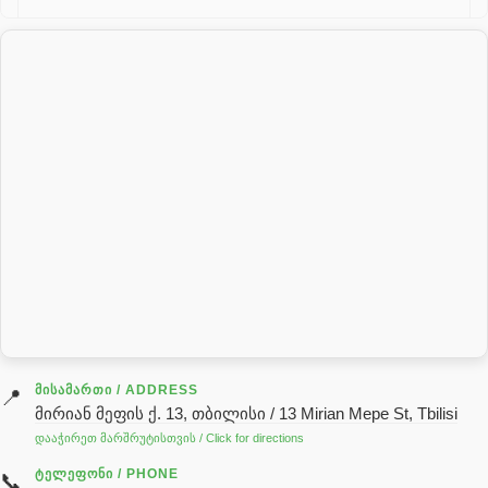
პალეტის შესაფუთი დანადგარი
პილნიკი
პილნიკი პლასმასის
პნევმატიკა
რეზინის რგოლი
როტატორი
სალნიკი
სარქველი
საცხებ საპოხი მასალები
გადაცემათა კოლოფის ზეთი( კარობკის ზეთი)
ძრავის ზეთი
ᲛᲘᲡᲐᲛᲐᲠᲗᲘ / ADDRESS
📍
მირიან მეფის ქ. 13, თბილისი / 13 Mirian Mepe St, Tbilisi
ჰიდრავლიკის ზეთი
დააჭირეთ მარშრუტისთვის / Click for directions
საჭის მექანიზმის ნაწილები (რეიკები) / Детали рулевых
ᲢᲔᲚᲔᲤᲝᲜᲘ / PHONE
📞
реек