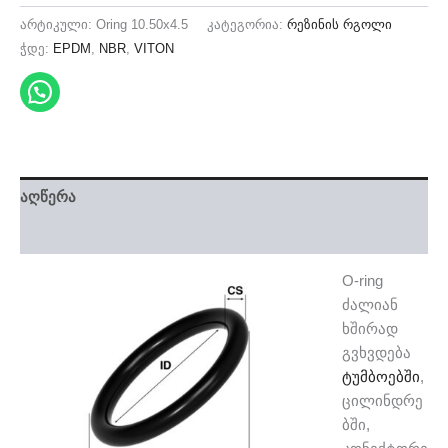
არტიკული:
Oring 10.50x4.5
კატეგორია:
რეზინის რგოლი
ჭდე:
EPDM
,
NBR
,
VITON
აღწერა
დამატებითი ინფორმაცია
O-ring
ძალიან
ხშირად
გვხვდება
ტუმბოებში
,
ცილინდრე
ბში,