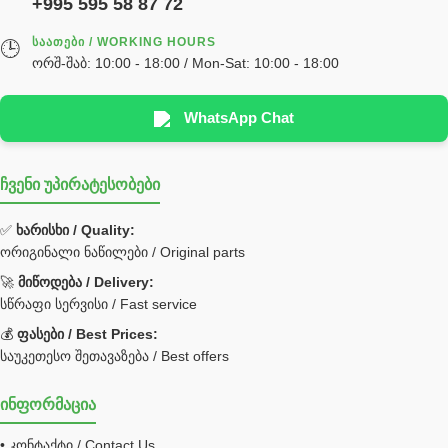
+995 595 58 87 72
სწრაფჩამკეტი
ᲡᲐᲐᲗᲔᲑᲘ / WORKING HOURS
🕒
სხადასხვა
ორშ-შაბ: 10:00 - 18:00 / Mon-Sat: 10:00 - 18:00
ტელესკოპური შტოკის სალნიკების ნაკრები
EDBRO
WhatsApp Chat
Hyva
ჩვენი უპირატესობები
უჟანგავი ფოლადი
ფილტრი
✅
ხარისხი / Quality:
ორიგინალი ნაწილები / Original parts
Bobcat ფილტრი
Caterpillar ფილტრი
🚀
მიწოდება / Delivery:
JCB ფილტრი
სწრაფი სერვისი / Fast service
💰
ფასები / Best Prices:
ქვაბი გათბობა მილები
საუკეთესო შეთავაზება / Best offers
ცენტრალური გათბობის ქვაბი
ინფორმაცია
შემაერთებელი / გადამყვანი UNF ORFS
• კონტაქტი / Contact Us