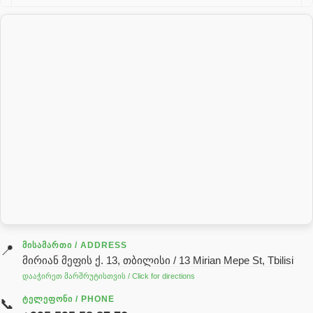
პალეტის შესაფუთი დანადგარი
პილნიკი
პილნიკი პლასმასის
პნევმატიკა
რეზინის რგოლი
როტატორი
სალნიკი
სარქველი
საცხებ საპოხი მასალები
გადაცემათა კოლოფის ზეთი( კარობკის ზეთი)
ძრავის ზეთი
ᲛᲘᲡᲐᲛᲐᲠᲗᲘ / ADDRESS
📍
მირიან მეფის ქ. 13, თბილისი / 13 Mirian Mepe St, Tbilisi
ჰიდრავლიკის ზეთი
დააჭირეთ მარშრუტისთვის / Click for directions
საჭის მექანიზმის ნაწილები (რეიკები) / Детали рулевых
ᲢᲔᲚᲔᲤᲝᲜᲘ / PHONE
📞
реек