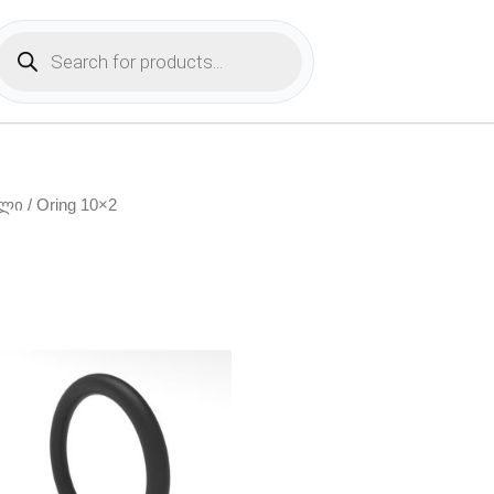
Products
search
ოლი
/ Oring 10×2