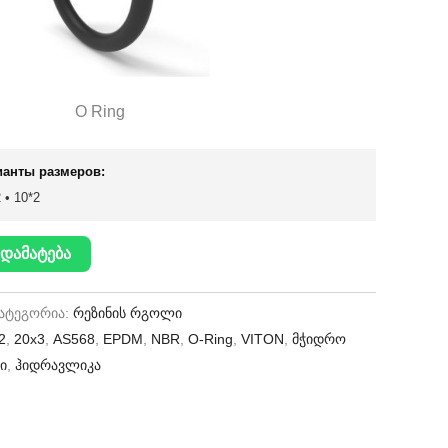
O Ring
ианты размеров:
 • 10*2
დამატება
ატეგორია:
რეზინის რგოლი
2
,
20x3
,
AS568
,
EPDM
,
NBR
,
O-Ring
,
VITON
,
მჭიდრო
ი
,
ჰიდრავლიკა