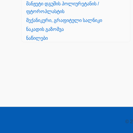
მანჟეტი დგუშის პოლიურეტანის /
ფტოროპლასტის
მექანიკური, გრაფიტული სალნიკი
ნაკადის გაზომვა
ნაწილები
Yanmar
პალეტის შესაფუთი დანადგარი
პილნიკი
პილნიკი პლასმასის
პნევმატიკა
რეზინის რგოლი
როტატორი
© 2
სალნიკი