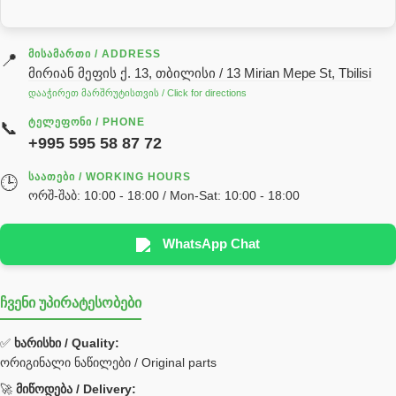
გადაცემათა კოლოფის ზეთი( კარობკის ზეთი)
ძრავის ზეთი
ᲛᲘᲡᲐᲛᲐᲠᲗᲘ / ADDRESS
📍
მირიან მეფის ქ. 13, თბილისი / 13 Mirian Mepe St, Tbilisi
ჰიდრავლიკის ზეთი
დააჭირეთ მარშრუტისთვის / Click for directions
საჭის მექანიზმის ნაწილები (რეიკები) / Детали рулевых
ᲢᲔᲚᲔᲤᲝᲜᲘ / PHONE
📞
реек
+995 595 58 87 72
სწრაფჩამკეტი
ᲡᲐᲐᲗᲔᲑᲘ / WORKING HOURS
🕒
სხადასხვა
ორშ-შაბ: 10:00 - 18:00 / Mon-Sat: 10:00 - 18:00
ტელესკოპური შტოკის სალნიკების ნაკრები
EDBRO
WhatsApp Chat
Hyva
ჩვენი უპირატესობები
უჟანგავი ფოლადი
ფილტრი
✅
ხარისხი / Quality:
ორიგინალი ნაწილები / Original parts
Bobcat ფილტრი
Caterpillar ფილტრი
🚀
მიწოდება / Delivery: