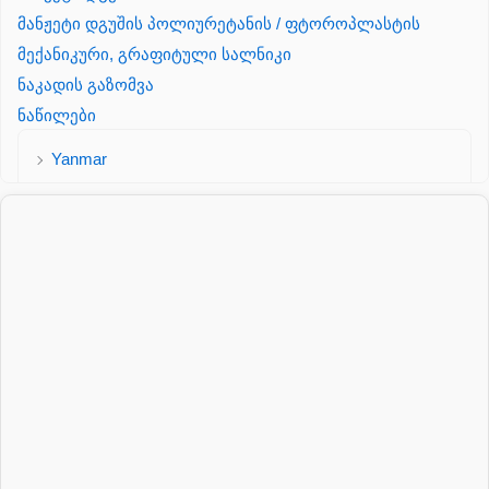
მანჟეტი დგუშის პოლიურეტანის / ფტოროპლასტის
მექანიკური, გრაფიტული სალნიკი
ნაკადის გაზომვა
ნაწილები
Yanmar
პალეტის შესაფუთი დანადგარი
პილნიკი
პილნიკი პლასმასის
პნევმატიკა
რეზინის რგოლი
როტატორი
სალნიკი
სარქველი
საცხებ საპოხი მასალები