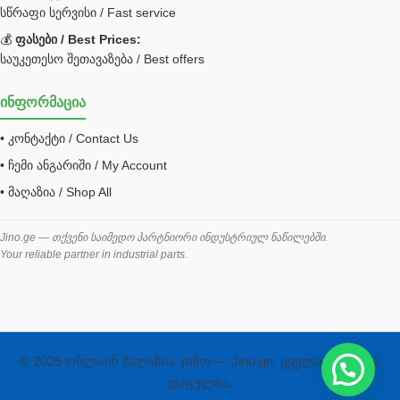
JCB ფილტრი
სწრაფი სერვისი / Fast service
💰
ფასები / Best Prices:
ქვაბი გათბობა მილები
საუკეთესო შეთავაზება / Best offers
ცენტრალური გათბობის ქვაბი
ინფორმაცია
შემაერთებელი / გადამყვანი UNF ORFS
• კონტაქტი / Contact Us
შემაერთებელი BSPP /გადამყვანი
• ჩემი ანგარიში / My Account
შესაფუთი მანქანა ვაკუმით
• მაღაზია / Shop All
შლანგი
საწვავის შლანგი
Jino.ge — თქვენი საიმედო პარტნიორი ინდუსტრიულ ნაწილებში.
Your reliable partner in industrial parts.
შლანგის ჩასაპრესი დანადგარი
ხამუთი
ხელსაწყოები
ჰაერის კონდიციონერი
© 2026 ონლაინ მაღაზია ჯინო — Jino.ge. ყველა უფლება
ჰიდრავლიკა და პნევმატიკა
დაცულია.