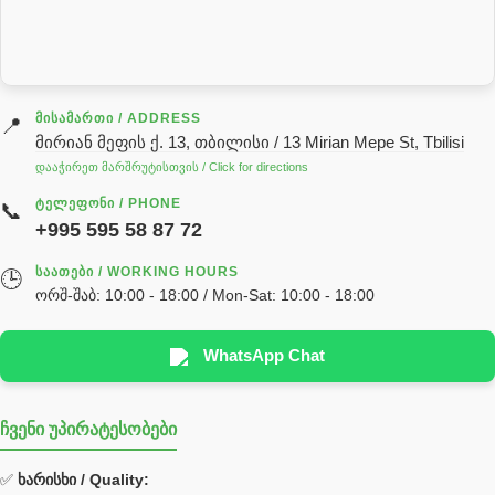
სარქველი
საცხებ საპოხი მასალები
გადაცემათა კოლოფის ზეთი( კარობკის ზეთი)
ძრავის ზეთი
ᲛᲘᲡᲐᲛᲐᲠᲗᲘ / ADDRESS
📍
მირიან მეფის ქ. 13, თბილისი / 13 Mirian Mepe St, Tbilisi
ჰიდრავლიკის ზეთი
დააჭირეთ მარშრუტისთვის / Click for directions
საჭის მექანიზმის ნაწილები (რეიკები) / Детали рулевых
ᲢᲔᲚᲔᲤᲝᲜᲘ / PHONE
📞
реек
+995 595 58 87 72
სწრაფჩამკეტი
ᲡᲐᲐᲗᲔᲑᲘ / WORKING HOURS
🕒
სხადასხვა
ორშ-შაბ: 10:00 - 18:00 / Mon-Sat: 10:00 - 18:00
ტელესკოპური შტოკის სალნიკების ნაკრები
EDBRO
WhatsApp Chat
Hyva
ჩვენი უპირატესობები
უჟანგავი ფოლადი
ფილტრი
✅
ხარისხი / Quality: