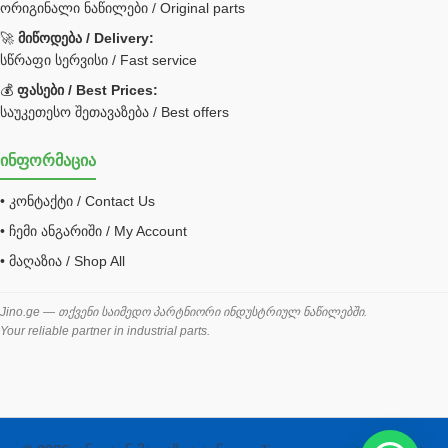
ორიგინალი ნაწილები / Original parts
Bobcat ფილტრი
Caterpillar ფილტრი
🚀
მიწოდება / Delivery:
JCB ფილტრი
სწრაფი სერვისი / Fast service
💰
ფასები / Best Prices:
ქვაბი გათბობა მილები
საუკეთესო შეთავაზება / Best offers
ცენტრალური გათბობის ქვაბი
ინფორმაცია
შემაერთებელი / გადამყვანი UNF ORFS
• კონტაქტი / Contact Us
შემაერთებელი BSPP /გადამყვანი
• ჩემი ანგარიში / My Account
შესაფუთი მანქანა ვაკუმით
• მაღაზია / Shop All
შლანგი
საწვავის შლანგი
Jino.ge — თქვენი საიმედო პარტნიორი ინდუსტრიულ ნაწილებში.
Your reliable partner in industrial parts.
შლანგის ჩასაპრესი დანადგარი
ხამუთი
ხელსაწყოები
ჰაერის კონდიციონერი