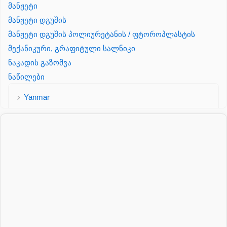
მანჟეტი
მანჟეტი დგუშის
მანჟეტი დგუშის პოლიურეტანის / ფტოროპლასტის
მექანიკური, გრაფიტული სალნიკი
ნაკადის გაზომვა
ნაწილები
Yanmar
პალეტის შესაფუთი დანადგარი
პილნიკი
პილნიკი პლასმასის
პნევმატიკა
რეზინის რგოლი
როტატორი
სალნიკი