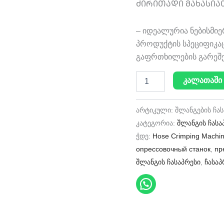
ᲫᲘᲠᲘᲗᲐᲓᲘ ᲛᲐᲮᲐᲡᲘᲐ
– იდეალურია ნებისმიე
პროდუქტის სპეციფიკაც
გაფრთხილების გარეშე
კალათაში 
არტიკული:
შლანგების ჩა
კატეგორია:
შლანგის ჩასა
ჭდე:
Hose Crimping Machi
опрессовочный станок
,
пр
შლანგის ჩასაპრესი
,
ჩასაპ