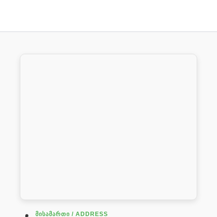
ᲛᲘᲡᲐᲛᲐᲠᲗᲘ / ADDRESS