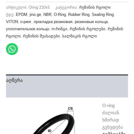
არტიკული:
Oring 210x5
კატეგორია:
რეზინის რგოლი
ჭდე:
EPDM
,
jino.ge
,
NBR
,
O-Ring
,
Rubber Ring
,
Sealing Ring
,
VITON
,
о-ринг
,
прокладка резиновая
,
резиновые кольца
,
уплотнительное кольцо
,
ო-რინგი
,
რეზინის რგოლები
,
რეზინის
რგოლი
,
რეზინის შუასადები
,
სალნიკის რგოლი
აღწერა
დამატებითი ინფორმაცია
O-ring
ძალიან
ხშირად
გვხვდება