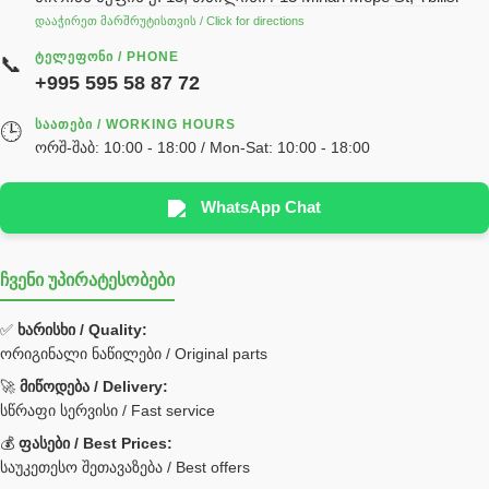
დააჭირეთ მარშრუტისთვის / Click for directions
საჭის მექანიზმის ნაწილები (რეიკები) / Детали рулевых
ᲢᲔᲚᲔᲤᲝᲜᲘ / PHONE
📞
реек
+995 595 58 87 72
სწრაფჩამკეტი
ᲡᲐᲐᲗᲔᲑᲘ / WORKING HOURS
🕒
სხადასხვა
ორშ-შაბ: 10:00 - 18:00 / Mon-Sat: 10:00 - 18:00
ტელესკოპური შტოკის სალნიკების ნაკრები
EDBRO
WhatsApp Chat
Hyva
ჩვენი უპირატესობები
უჟანგავი ფოლადი
ფილტრი
✅
ხარისხი / Quality:
ორიგინალი ნაწილები / Original parts
Bobcat ფილტრი
Caterpillar ფილტრი
🚀
მიწოდება / Delivery:
JCB ფილტრი
სწრაფი სერვისი / Fast service
💰
ფასები / Best Prices:
ქვაბი გათბობა მილები
საუკეთესო შეთავაზება / Best offers