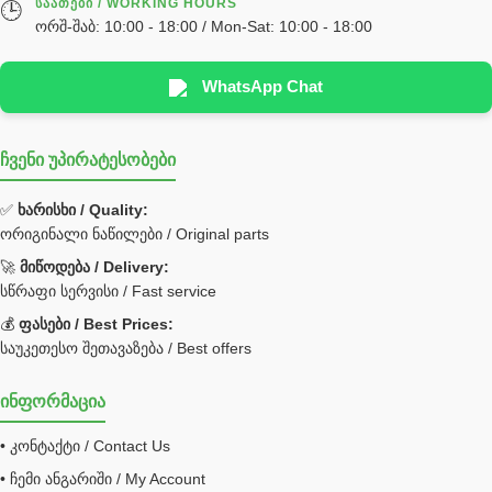
ᲡᲐᲐᲗᲔᲑᲘ / WORKING HOURS
🕒
სხადასხვა
ორშ-შაბ: 10:00 - 18:00 / Mon-Sat: 10:00 - 18:00
ტელესკოპური შტოკის სალნიკების ნაკრები
EDBRO
WhatsApp Chat
Hyva
ჩვენი უპირატესობები
უჟანგავი ფოლადი
ფილტრი
✅
ხარისხი / Quality:
ორიგინალი ნაწილები / Original parts
Bobcat ფილტრი
Caterpillar ფილტრი
🚀
მიწოდება / Delivery:
JCB ფილტრი
სწრაფი სერვისი / Fast service
💰
ფასები / Best Prices:
ქვაბი გათბობა მილები
საუკეთესო შეთავაზება / Best offers
ცენტრალური გათბობის ქვაბი
ინფორმაცია
შემაერთებელი / გადამყვანი UNF ORFS
• კონტაქტი / Contact Us
შემაერთებელი BSPP /გადამყვანი
• ჩემი ანგარიში / My Account
შესაფუთი მანქანა ვაკუმით