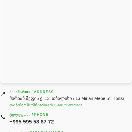
პილნიკი
პილნიკი პლასმასის
პნევმატიკა
რეზინის რგოლი
როტატორი
სალნიკი
სარქველი
საცხებ საპოხი მასალები
გადაცემათა კოლოფის ზეთი( კარობკის ზეთი)
ძრავის ზეთი
ᲛᲘᲡᲐᲛᲐᲠᲗᲘ / ADDRESS
📍
მირიან მეფის ქ. 13, თბილისი / 13 Mirian Mepe St, Tbilisi
ჰიდრავლიკის ზეთი
დააჭირეთ მარშრუტისთვის / Click for directions
საჭის მექანიზმის ნაწილები (რეიკები) / Детали рулевых
ᲢᲔᲚᲔᲤᲝᲜᲘ / PHONE
📞
реек
+995 595 58 87 72
სწრაფჩამკეტი