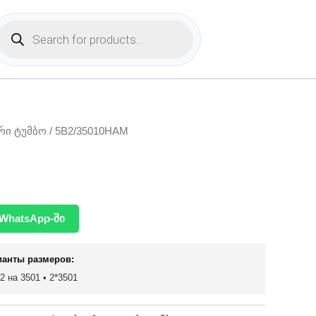
Products
search
რი ტუმბო
/ 5B2/35010HAM
WhatsApp-ში
ианты размеров:
 2 на 3501 • 2*3501