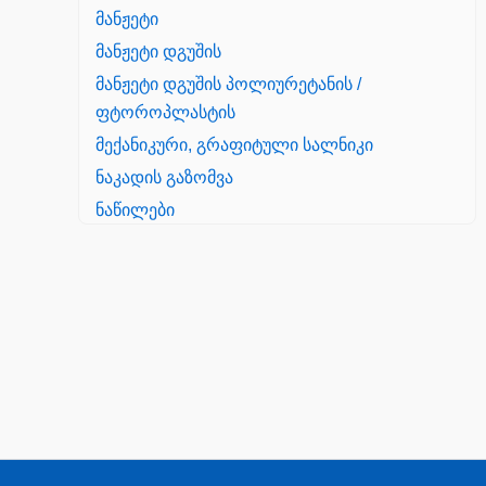
მანჟეტი
მანჟეტი დგუშის
მანჟეტი დგუშის პოლიურეტანის /
ფტოროპლასტის
მექანიკური, გრაფიტული სალნიკი
ნაკადის გაზომვა
ნაწილები
Yanmar
პალეტის შესაფუთი დანადგარი
პილნიკი
პილნიკი პლასმასის
პნევმატიკა
რეზინის რგოლი