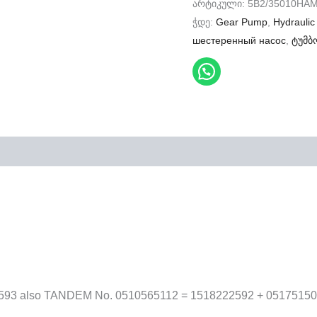
არტიკული:
5B2/35010HA
ჭდე:
Gear Pump
,
Hydrauli
шестеренный насос
,
ტუმბ
93 also TANDEM No. 0510565112 = 1518222592 + 0517515