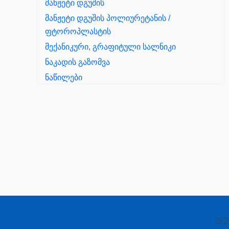
მანჟეტი დგუშის
მანჟეტი დგუშის პოლიურეტანის /
ფტოროპლასტის
მექანიკური, გრაფიტული სალნიკი
ნაკადის გაზომვა
ნაწილები
Yanmar
პალეტის შესაფუთი დანადგარი
პილნიკი
პილნიკი პლასმასის
პნევმატიკა
რეზინის რგოლი
როტატორი
© 2
სალნიკი