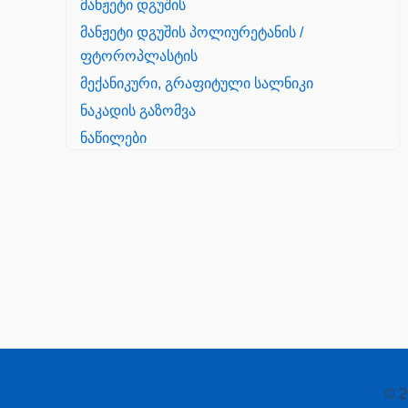
მანჟეტი დგუშის
მანჟეტი დგუშის პოლიურეტანის /
ფტოროპლასტის
მექანიკური, გრაფიტული სალნიკი
ნაკადის გაზომვა
ნაწილები
Yanmar
პალეტის შესაფუთი დანადგარი
პილნიკი
პილნიკი პლასმასის
პნევმატიკა
რეზინის რგოლი
როტატორი
© 2
სალნიკი