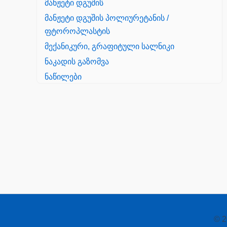
მანჟეტი დგუშის
მანჟეტი დგუშის პოლიურეტანის /
ფტოროპლასტის
მექანიკური, გრაფიტული სალნიკი
ნაკადის გაზომვა
ნაწილები
Yanmar
პალეტის შესაფუთი დანადგარი
პილნიკი
პილნიკი პლასმასის
პნევმატიკა
რეზინის რგოლი
როტატორი
© 2
სალნიკი