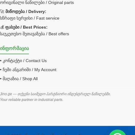
ორიგინალი ნაწილები / Original parts
Bobcat ფილტრი
Caterpillar ფილტრი
🚀
მიწოდება / Delivery:
JCB ფილტრი
სწრაფი სერვისი / Fast service
💰
ფასები / Best Prices:
ქვაბი გათბობა მილები
საუკეთესო შეთავაზება / Best offers
ცენტრალური გათბობის ქვაბი
ინფორმაცია
შემაერთებელი / გადამყვანი UNF ORFS
• კონტაქტი / Contact Us
შემაერთებელი BSPP /გადამყვანი
• ჩემი ანგარიში / My Account
შესაფუთი მანქანა ვაკუმით
• მაღაზია / Shop All
შლანგი
საწვავის შლანგი
Jino.ge — თქვენი საიმედო პარტნიორი ინდუსტრიულ ნაწილებში.
Your reliable partner in industrial parts.
შლანგის ჩასაპრესი დანადგარი
ხამუთი
ხელსაწყოები
ჰაერის კონდიციონერი