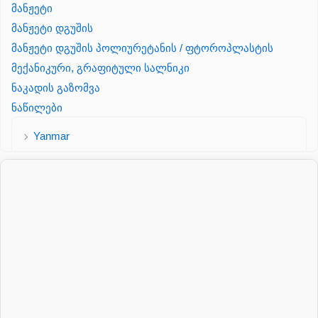
მანჟეტი
მანჟეტი დგუშის
მანჟეტი დგუშის პოლიურეტანის / ფტოროპლასტის
მექანიკური, გრაფიტული სალნიკი
ნაკადის გაზომვა
ნაწილები
Yanmar
პალეტის შესაფუთი დანადგარი
პილნიკი
პილნიკი პლასმასის
პნევმატიკა
რეზინის რგოლი
როტატორი
სალნიკი