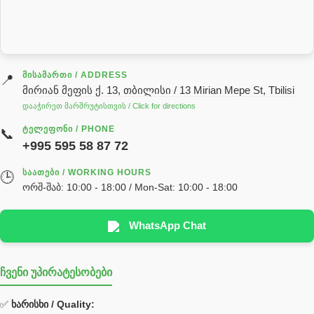
სარქველი
საცხებ საპოხი მასალები
გადაცემათა კოლოფის ზეთი( კარობკის ზეთი)
ძრავის ზეთი
ᲛᲘᲡᲐᲛᲐᲠᲗᲘ / ADDRESS
📍
მირიან მეფის ქ. 13, თბილისი / 13 Mirian Mepe St, Tbilisi
ჰიდრავლიკის ზეთი
დააჭირეთ მარშრუტისთვის / Click for directions
საჭის მექანიზმის ნაწილები (რეიკები) / Детали рулевых
ᲢᲔᲚᲔᲤᲝᲜᲘ / PHONE
📞
реек
+995 595 58 87 72
სწრაფჩამკეტი
ᲡᲐᲐᲗᲔᲑᲘ / WORKING HOURS
🕒
სხადასხვა
ორშ-შაბ: 10:00 - 18:00 / Mon-Sat: 10:00 - 18:00
ტელესკოპური შტოკის სალნიკების ნაკრები
EDBRO
WhatsApp Chat
Hyva
ჩვენი უპირატესობები
უჟანგავი ფოლადი
ფილტრი
✅
ხარისხი / Quality: