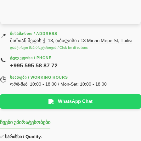
სარქველი
საცხებ საპოხი მასალები
გადაცემათა კოლოფის ზეთი( კარობკის ზეთი)
ძრავის ზეთი
ᲛᲘᲡᲐᲛᲐᲠᲗᲘ / ADDRESS
📍
მირიან მეფის ქ. 13, თბილისი / 13 Mirian Mepe St, Tbilisi
ჰიდრავლიკის ზეთი
დააჭირეთ მარშრუტისთვის / Click for directions
საჭის მექანიზმის ნაწილები (რეიკები) / Детали рулевых
ᲢᲔᲚᲔᲤᲝᲜᲘ / PHONE
📞
реек
+995 595 58 87 72
სწრაფჩამკეტი
ᲡᲐᲐᲗᲔᲑᲘ / WORKING HOURS
🕒
სხადასხვა
ორშ-შაბ: 10:00 - 18:00 / Mon-Sat: 10:00 - 18:00
ტელესკოპური შტოკის სალნიკების ნაკრები
EDBRO
WhatsApp Chat
Hyva
ჩვენი უპირატესობები
უჟანგავი ფოლადი
ფილტრი
✅
ხარისხი / Quality: