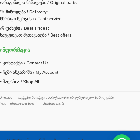
ორიგინალი ნაწილები / Original parts
Bobcat ფილტრი
Caterpillar ფილტრი
🚀
მიწოდება / Delivery:
JCB ფილტრი
სწრაფი სერვისი / Fast service
💰
ფასები / Best Prices:
ქვაბი გათბობა მილები
საუკეთესო შეთავაზება / Best offers
ცენტრალური გათბობის ქვაბი
ინფორმაცია
შემაერთებელი / გადამყვანი UNF ORFS
• კონტაქტი / Contact Us
შემაერთებელი BSPP /გადამყვანი
• ჩემი ანგარიში / My Account
შესაფუთი მანქანა ვაკუმით
• მაღაზია / Shop All
შლანგი
საწვავის შლანგი
Jino.ge — თქვენი საიმედო პარტნიორი ინდუსტრიულ ნაწილებში.
Your reliable partner in industrial parts.
შლანგის ჩასაპრესი დანადგარი
ხამუთი
ხელსაწყოები
ჰაერის კონდიციონერი