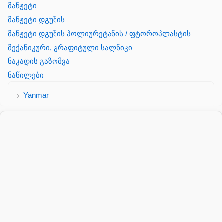
მანჟეტი
მანჟეტი დგუშის
მანჟეტი დგუშის პოლიურეტანის / ფტოროპლასტის
მექანიკური, გრაფიტული სალნიკი
ნაკადის გაზომვა
ნაწილები
Yanmar
პალეტის შესაფუთი დანადგარი
პილნიკი
პილნიკი პლასმასის
პნევმატიკა
რეზინის რგოლი
როტატორი
სალნიკი