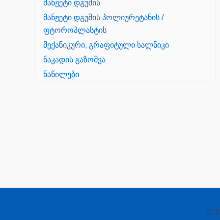
მანჟეტი დგუშის
მანჟეტი დგუშის პოლიურეტანის /
ფტოროპლასტის
მექანიკური, გრაფიტული სალნიკი
ნაკადის გაზომვა
ნაწილები
Yanmar
პალეტის შესაფუთი დანადგარი
პილნიკი
პილნიკი პლასმასის
პნევმატიკა
რეზინის რგოლი
როტატორი
© 2
სალნიკი