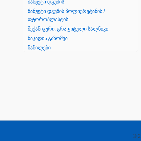
მანჟეტი დგუშის
მანჟეტი დგუშის პოლიურეტანის /
ფტოროპლასტის
მექანიკური, გრაფიტული სალნიკი
ნაკადის გაზომვა
ნაწილები
Yanmar
პალეტის შესაფუთი დანადგარი
პილნიკი
პილნიკი პლასმასის
პნევმატიკა
რეზინის რგოლი
როტატორი
© 2
სალნიკი