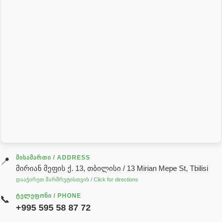
პილნიკი
პილნიკი პლასმასის
პნევმატიკა
რეზინის რგოლი
როტატორი
სალნიკი
სარქველი
საცხებ საპოხი მასალები
გადაცემათა კოლოფის ზეთი( კარობკის ზეთი)
ძრავის ზეთი
ᲛᲘᲡᲐᲛᲐᲠᲗᲘ / ADDRESS
📍
მირიან მეფის ქ. 13, თბილისი / 13 Mirian Mepe St, Tbilisi
ჰიდრავლიკის ზეთი
დააჭირეთ მარშრუტისთვის / Click for directions
საჭის მექანიზმის ნაწილები (რეიკები) / Детали рулевых
ᲢᲔᲚᲔᲤᲝᲜᲘ / PHONE
📞
реек
+995 595 58 87 72
სწრაფჩამკეტი