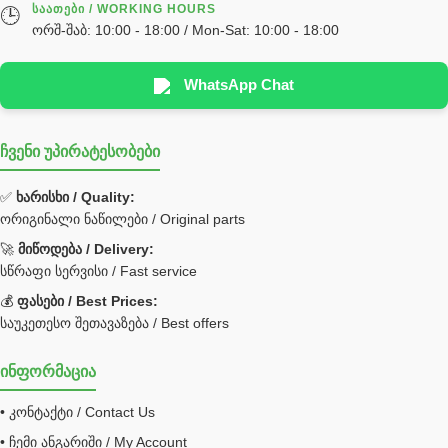
ᲡᲐᲐᲗᲔᲑᲘ / WORKING HOURS
🕒
სხადასხვა
ორშ-შაბ: 10:00 - 18:00 / Mon-Sat: 10:00 - 18:00
ტელესკოპური შტოკის სალნიკების ნაკრები
EDBRO
WhatsApp Chat
Hyva
ჩვენი უპირატესობები
უჟანგავი ფოლადი
ფილტრი
✅
ხარისხი / Quality:
ორიგინალი ნაწილები / Original parts
Bobcat ფილტრი
Caterpillar ფილტრი
🚀
მიწოდება / Delivery:
JCB ფილტრი
სწრაფი სერვისი / Fast service
💰
ფასები / Best Prices:
ქვაბი გათბობა მილები
საუკეთესო შეთავაზება / Best offers
ცენტრალური გათბობის ქვაბი
ინფორმაცია
შემაერთებელი / გადამყვანი UNF ORFS
• კონტაქტი / Contact Us
შემაერთებელი BSPP /გადამყვანი
• ჩემი ანგარიში / My Account