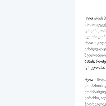
Hyva
არის 
მაღალეფექტ
და გარემოს
გლობალური
Hyva-ს გად
ექსპლუატაცი
შვილობილი 
ბაზას, რომ
და ევროპა.
Hyva
-ს ზრდ
კომპანიის 
მომხმარებ
ხარისხი, ი
ჰიდრავლიკ