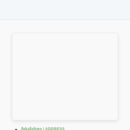
ᲛᲘᲡᲐᲛᲐᲠᲗᲘ / ADDRESS