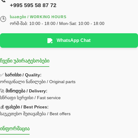
📞
реек
+995 595 58 87 72
სწრაფჩამკეტი
ᲡᲐᲐᲗᲔᲑᲘ / WORKING HOURS
🕒
სხადასხვა
ორშ-შაბ: 10:00 - 18:00 / Mon-Sat: 10:00 - 18:00
ტელესკოპური შტოკის სალნიკების ნაკრები
EDBRO
WhatsApp Chat
Hyva
ჩვენი უპირატესობები
უჟანგავი ფოლადი
ფილტრი
✅
ხარისხი / Quality:
ორიგინალი ნაწილები / Original parts
Bobcat ფილტრი
Caterpillar ფილტრი
🚀
მიწოდება / Delivery:
JCB ფილტრი
სწრაფი სერვისი / Fast service
💰
ფასები / Best Prices:
ქვაბი გათბობა მილები
საუკეთესო შეთავაზება / Best offers
ცენტრალური გათბობის ქვაბი
ინფორმაცია
შემაერთებელი / გადამყვანი UNF ORFS