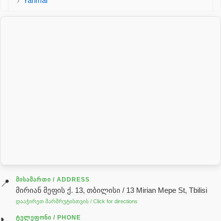
Yanmar
პალეტის შესაფუთი დანადგარი
პილნიკი
პილნიკი პლასმასის
პნევმატიკა
რეზინის რგოლი
როტატორი
სალნიკი
სარქველი
საცხებ საპოხი მასალები
გადაცემათა კოლოფის ზეთი( კარობკის ზეთი)
ძრავის ზეთი
ᲛᲘᲡᲐᲛᲐᲠᲗᲘ / ADDRESS
📍
მირიან მეფის ქ. 13, თბილისი / 13 Mirian Mepe St, Tbilisi
ჰიდრავლიკის ზეთი
დააჭირეთ მარშრუტისთვის / Click for directions
საჭის მექანიზმის ნაწილები (რეიკები) / Детали рулевых
ᲢᲔᲚᲔᲤᲝᲜᲘ / PHONE