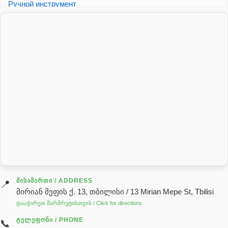
Ручной инструмент
теплообменник
Фитинги для гидравлических шлангов
ᲛᲘᲡᲐᲛᲐᲠᲗᲘ / ADDRESS
📍
მირიან მეფის ქ. 13, თბილისი / 13 Mirian Mepe St, Tbilisi
დააჭირეთ მარშრუტისთვის / Click for directions
ᲢᲔᲚᲔᲤᲝᲜᲘ / PHONE
📞