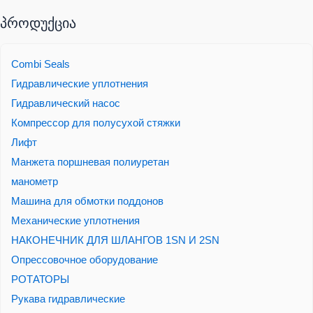
პროდუქცია
Combi Seals
Гидравлические уплотнения
Гидравлический насос
Компрессор для полусухой стяжки
Лифт
Манжета поршневая полиуретан
манометр
Машина для обмотки поддонов
Механические уплотнения
НАКОНЕЧНИК ДЛЯ ШЛАНГОВ 1SN И 2SN
Опрессовочное оборудование
РОТАТОРЫ
Рукава гидравлические