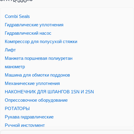
Combi Seals
Гидравлические уплотнения
Гидравлический насос
Компрессор для полусухой стяжки
Лифт
Манжета поршневая полиуретан
манометр
Машина для обмотки поддонов
Механические уплотнения
НАКОНЕЧНИК ДЛЯ ШЛАНГОВ 1SN И 2SN
Опрессовочное оборудование
РОТАТОРЫ
Рукава гидравлические
Ручной инструмент
теплообменник