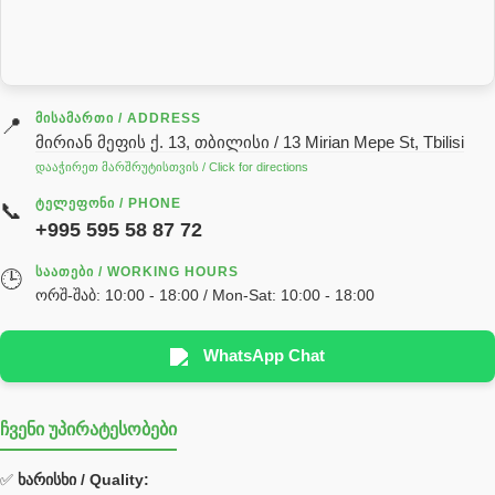
სარქველი
საცხებ საპოხი მასალები
გადაცემათა კოლოფის ზეთი( კარობკის ზეთი)
ძრავის ზეთი
ᲛᲘᲡᲐᲛᲐᲠᲗᲘ / ADDRESS
📍
მირიან მეფის ქ. 13, თბილისი / 13 Mirian Mepe St, Tbilisi
ჰიდრავლიკის ზეთი
დააჭირეთ მარშრუტისთვის / Click for directions
საჭის მექანიზმის ნაწილები (რეიკები) / Детали рулевых
ᲢᲔᲚᲔᲤᲝᲜᲘ / PHONE
📞
реек
+995 595 58 87 72
სწრაფჩამკეტი
ᲡᲐᲐᲗᲔᲑᲘ / WORKING HOURS
🕒
სხადასხვა
ორშ-შაბ: 10:00 - 18:00 / Mon-Sat: 10:00 - 18:00
ტელესკოპური შტოკის სალნიკების ნაკრები
EDBRO
WhatsApp Chat
Hyva
ჩვენი უპირატესობები
უჟანგავი ფოლადი
ფილტრი
✅
ხარისხი / Quality: