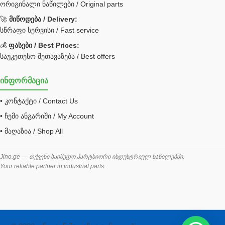
ორიგინალი ნაწილები / Original parts
Bobcat ფილტრი
Caterpillar ფილტრი
🚀
მიწოდება / Delivery:
JCB ფილტრი
სწრაფი სერვისი / Fast service
💰
ფასები / Best Prices:
ქვაბი გათბობა მილები
საუკეთესო შეთავაზება / Best offers
ცენტრალური გათბობის ქვაბი
ინფორმაცია
შემაერთებელი / გადამყვანი UNF ORFS
• კონტაქტი / Contact Us
შემაერთებელი BSPP /გადამყვანი
• ჩემი ანგარიში / My Account
შესაფუთი მანქანა ვაკუმით
• მაღაზია / Shop All
შლანგი
საწვავის შლანგი
Jino.ge — თქვენი საიმედო პარტნიორი ინდუსტრიულ ნაწილებში.
Your reliable partner in industrial parts.
შლანგის ჩასაპრესი დანადგარი
ხამუთი
ხელსაწყოები
ჰაერის კონდიციონერი