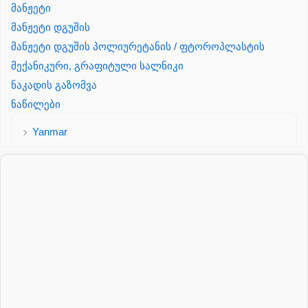
მანჟეტი
მანჟეტი დგუშის
მანჟეტი დგუშის პოლიურეტანის / ფტოროპლასტის
მექანიკური, გრაფიტული სალნიკი
ნაკადის გაზომვა
ნაწილები
Yanmar
პალეტის შესაფუთი დანადგარი
პილნიკი
პილნიკი პლასმასის
პნევმატიკა
რეზინის რგოლი
როტატორი
სალნიკი