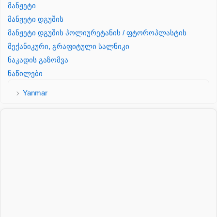
მანჟეტი
მანჟეტი დგუშის
მანჟეტი დგუშის პოლიურეტანის / ფტოროპლასტის
მექანიკური, გრაფიტული სალნიკი
ნაკადის გაზომვა
ნაწილები
Yanmar
პალეტის შესაფუთი დანადგარი
პილნიკი
პილნიკი პლასმასის
პნევმატიკა
რეზინის რგოლი
როტატორი
სალნიკი