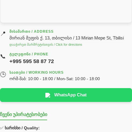
სარქველი
საცხებ საპოხი მასალები
გადაცემათა კოლოფის ზეთი( კარობკის ზეთი)
ძრავის ზეთი
ᲛᲘᲡᲐᲛᲐᲠᲗᲘ / ADDRESS
📍
მირიან მეფის ქ. 13, თბილისი / 13 Mirian Mepe St, Tbilisi
ჰიდრავლიკის ზეთი
დააჭირეთ მარშრუტისთვის / Click for directions
საჭის მექანიზმის ნაწილები (რეიკები) / Детали рулевых
ᲢᲔᲚᲔᲤᲝᲜᲘ / PHONE
📞
реек
+995 595 58 87 72
სწრაფჩამკეტი
ᲡᲐᲐᲗᲔᲑᲘ / WORKING HOURS
🕒
სხადასხვა
ორშ-შაბ: 10:00 - 18:00 / Mon-Sat: 10:00 - 18:00
ტელესკოპური შტოკის სალნიკების ნაკრები
EDBRO
WhatsApp Chat
Hyva
ჩვენი უპირატესობები
უჟანგავი ფოლადი
ფილტრი
✅
ხარისხი / Quality: