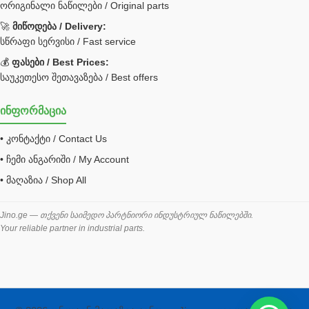
ორიგინალი ნაწილები / Original parts
Bobcat ფილტრი
Caterpillar ფილტრი
🚀
მიწოდება / Delivery:
JCB ფილტრი
სწრაფი სერვისი / Fast service
💰
ფასები / Best Prices:
ქვაბი გათბობა მილები
საუკეთესო შეთავაზება / Best offers
ცენტრალური გათბობის ქვაბი
ინფორმაცია
შემაერთებელი / გადამყვანი UNF ORFS
• კონტაქტი / Contact Us
შემაერთებელი BSPP /გადამყვანი
• ჩემი ანგარიში / My Account
შესაფუთი მანქანა ვაკუმით
• მაღაზია / Shop All
შლანგი
საწვავის შლანგი
Jino.ge — თქვენი საიმედო პარტნიორი ინდუსტრიულ ნაწილებში.
Your reliable partner in industrial parts.
შლანგის ჩასაპრესი დანადგარი
ხამუთი
ხელსაწყოები
ჰაერის კონდიციონერი