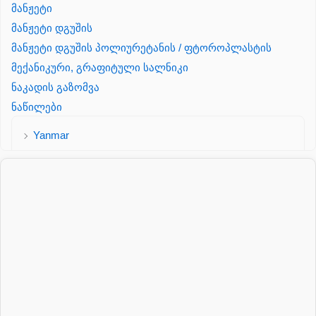
მანჟეტი
მანჟეტი დგუშის
მანჟეტი დგუშის პოლიურეტანის / ფტოროპლასტის
მექანიკური, გრაფიტული სალნიკი
ნაკადის გაზომვა
ნაწილები
Yanmar
პალეტის შესაფუთი დანადგარი
პილნიკი
პილნიკი პლასმასის
პნევმატიკა
რეზინის რგოლი
როტატორი
სალნიკი