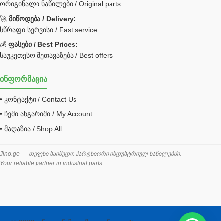
ორიგინალი ნაწილები / Original parts
Bobcat ფილტრი
Caterpillar ფილტრი
🚀
მიწოდება / Delivery:
JCB ფილტრი
სწრაფი სერვისი / Fast service
💰
ფასები / Best Prices:
ქვაბი გათბობა მილები
საუკეთესო შეთავაზება / Best offers
ცენტრალური გათბობის ქვაბი
ინფორმაცია
შემაერთებელი / გადამყვანი UNF ORFS
• კონტაქტი / Contact Us
შემაერთებელი BSPP /გადამყვანი
• ჩემი ანგარიში / My Account
შესაფუთი მანქანა ვაკუმით
• მაღაზია / Shop All
შლანგი
საწვავის შლანგი
Jino.ge — თქვენი საიმედო პარტნიორი ინდუსტრიულ ნაწილებში.
Your reliable partner in industrial parts.
შლანგის ჩასაპრესი დანადგარი
ხამუთი
ხელსაწყოები
ჰაერის კონდიციონერი