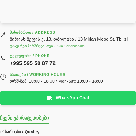
სარქველი
საცხებ საპოხი მასალები
გადაცემათა კოლოფის ზეთი( კარობკის ზეთი)
ძრავის ზეთი
ᲛᲘᲡᲐᲛᲐᲠᲗᲘ / ADDRESS
📍
მირიან მეფის ქ. 13, თბილისი / 13 Mirian Mepe St, Tbilisi
ჰიდრავლიკის ზეთი
დააჭირეთ მარშრუტისთვის / Click for directions
საჭის მექანიზმის ნაწილები (რეიკები) / Детали рулевых
ᲢᲔᲚᲔᲤᲝᲜᲘ / PHONE
📞
реек
+995 595 58 87 72
სწრაფჩამკეტი
ᲡᲐᲐᲗᲔᲑᲘ / WORKING HOURS
🕒
სხადასხვა
ორშ-შაბ: 10:00 - 18:00 / Mon-Sat: 10:00 - 18:00
ტელესკოპური შტოკის სალნიკების ნაკრები
EDBRO
WhatsApp Chat
Hyva
ჩვენი უპირატესობები
უჟანგავი ფოლადი
ფილტრი
✅
ხარისხი / Quality: