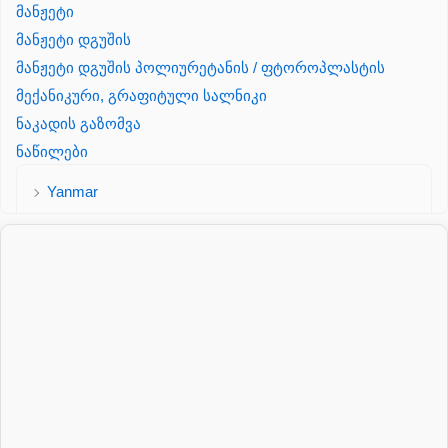
მანჟეტი
მანჟეტი დგუშის
მანჟეტი დგუშის პოლიურეტანის / ფტოროპლასტის
მექანიკური, გრაფიტული სალნიკი
ნაკადის გაზომვა
ნაწილები
Yanmar
პალეტის შესაფუთი დანადგარი
პილნიკი
პილნიკი პლასმასის
პნევმატიკა
რეზინის რგოლი
როტატორი
სალნიკი