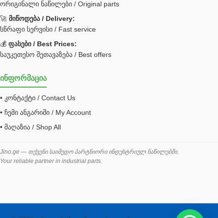
ორიგინალი ნაწილები / Original parts
Bobcat ფილტრი
Caterpillar ფილტრი
🚀
მიწოდება / Delivery:
JCB ფილტრი
სწრაფი სერვისი / Fast service
💰
ფასები / Best Prices:
ქვაბი გათბობა მილები
საუკეთესო შეთავაზება / Best offers
ცენტრალური გათბობის ქვაბი
ინფორმაცია
შემაერთებელი / გადამყვანი UNF ORFS
• კონტაქტი / Contact Us
შემაერთებელი BSPP /გადამყვანი
• ჩემი ანგარიში / My Account
შესაფუთი მანქანა ვაკუმით
• მაღაზია / Shop All
შლანგი
საწვავის შლანგი
Jino.ge — თქვენი საიმედო პარტნიორი ინდუსტრიულ ნაწილებში.
Your reliable partner in industrial parts.
შლანგის ჩასაპრესი დანადგარი
ხამუთი
ხელსაწყოები
ჰაერის კონდიციონერი