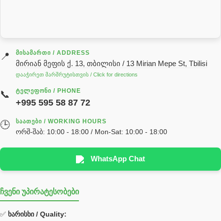
სარქველი
საცხებ საპოხი მასალები
გადაცემათა კოლოფის ზეთი( კარობკის ზეთი)
ძრავის ზეთი
ᲛᲘᲡᲐᲛᲐᲠᲗᲘ / ADDRESS
📍
მირიან მეფის ქ. 13, თბილისი / 13 Mirian Mepe St, Tbilisi
ჰიდრავლიკის ზეთი
დააჭირეთ მარშრუტისთვის / Click for directions
საჭის მექანიზმის ნაწილები (რეიკები) / Детали рулевых
ᲢᲔᲚᲔᲤᲝᲜᲘ / PHONE
📞
реек
+995 595 58 87 72
სწრაფჩამკეტი
ᲡᲐᲐᲗᲔᲑᲘ / WORKING HOURS
🕒
სხადასხვა
ორშ-შაბ: 10:00 - 18:00 / Mon-Sat: 10:00 - 18:00
ტელესკოპური შტოკის სალნიკების ნაკრები
EDBRO
WhatsApp Chat
Hyva
ჩვენი უპირატესობები
უჟანგავი ფოლადი
ფილტრი
✅
ხარისხი / Quality: