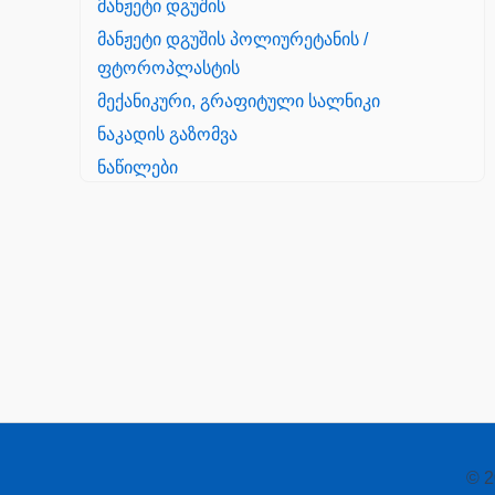
მანჟეტი დგუშის
მანჟეტი დგუშის პოლიურეტანის /
ფტოროპლასტის
მექანიკური, გრაფიტული სალნიკი
ნაკადის გაზომვა
ნაწილები
Yanmar
პალეტის შესაფუთი დანადგარი
პილნიკი
პილნიკი პლასმასის
პნევმატიკა
რეზინის რგოლი
როტატორი
© 2
სალნიკი