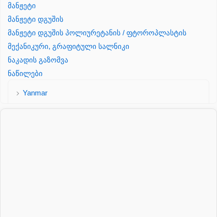
მანჟეტი
მანჟეტი დგუშის
მანჟეტი დგუშის პოლიურეტანის / ფტოროპლასტის
მექანიკური, გრაფიტული სალნიკი
ნაკადის გაზომვა
ნაწილები
Yanmar
პალეტის შესაფუთი დანადგარი
პილნიკი
პილნიკი პლასმასის
პნევმატიკა
რეზინის რგოლი
როტატორი
სალნიკი