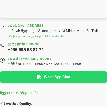
სარქველი
საცხებ საპოხი მასალები
გადაცემათა კოლოფის ზეთი( კარობკის ზეთი)
ძრავის ზეთი
ᲛᲘᲡᲐᲛᲐᲠᲗᲘ / ADDRESS
📍
მირიან მეფის ქ. 13, თბილისი / 13 Mirian Mepe St, Tbilisi
ჰიდრავლიკის ზეთი
დააჭირეთ მარშრუტისთვის / Click for directions
საჭის მექანიზმის ნაწილები (რეიკები) / Детали рулевых
ᲢᲔᲚᲔᲤᲝᲜᲘ / PHONE
📞
реек
+995 595 58 87 72
სწრაფჩამკეტი
ᲡᲐᲐᲗᲔᲑᲘ / WORKING HOURS
🕒
სხადასხვა
ორშ-შაბ: 10:00 - 18:00 / Mon-Sat: 10:00 - 18:00
ტელესკოპური შტოკის სალნიკების ნაკრები
EDBRO
WhatsApp Chat
Hyva
ჩვენი უპირატესობები
უჟანგავი ფოლადი
ფილტრი
✅
ხარისხი / Quality: