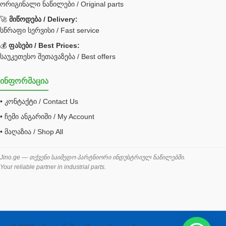
ორიგინალი ნაწილები / Original parts
Bobcat ფილტრი
Caterpillar ფილტრი
🚀
მიწოდება / Delivery:
JCB ფილტრი
სწრაფი სერვისი / Fast service
💰
ფასები / Best Prices:
ქვაბი გათბობა მილები
საუკეთესო შეთავაზება / Best offers
ცენტრალური გათბობის ქვაბი
ინფორმაცია
შემაერთებელი / გადამყვანი UNF ORFS
• კონტაქტი / Contact Us
შემაერთებელი BSPP /გადამყვანი
• ჩემი ანგარიში / My Account
შესაფუთი მანქანა ვაკუმით
• მაღაზია / Shop All
შლანგი
საწვავის შლანგი
Jino.ge — თქვენი საიმედო პარტნიორი ინდუსტრიულ ნაწილებში.
Your reliable partner in industrial parts.
შლანგის ჩასაპრესი დანადგარი
ხამუთი
ხელსაწყოები
ჰაერის კონდიციონერი