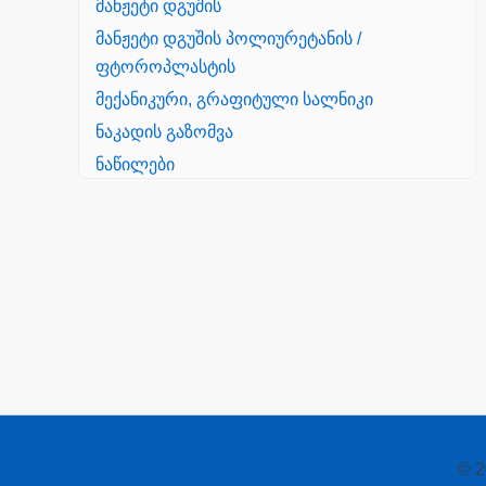
მანჟეტი დგუშის
მანჟეტი დგუშის პოლიურეტანის /
ფტოროპლასტის
მექანიკური, გრაფიტული სალნიკი
ნაკადის გაზომვა
ნაწილები
Yanmar
პალეტის შესაფუთი დანადგარი
პილნიკი
პილნიკი პლასმასის
პნევმატიკა
რეზინის რგოლი
როტატორი
© 2
სალნიკი