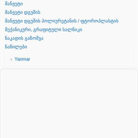
მანჟეტი
მანჟეტი დგუშის
მანჟეტი დგუშის პოლიურეტანის / ფტოროპლასტის
მექანიკური, გრაფიტული სალნიკი
ნაკადის გაზომვა
ნაწილები
Yanmar
პალეტის შესაფუთი დანადგარი
პილნიკი
პილნიკი პლასმასის
პნევმატიკა
რეზინის რგოლი
როტატორი
სალნიკი