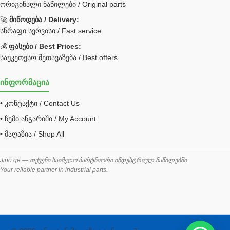
ორიგინალი ნაწილები / Original parts
Bobcat ფილტრი
Caterpillar ფილტრი
🚀
მიწოდება / Delivery:
JCB ფილტრი
სწრაფი სერვისი / Fast service
💰
ფასები / Best Prices:
ქვაბი გათბობა მილები
საუკეთესო შეთავაზება / Best offers
ცენტრალური გათბობის ქვაბი
ინფორმაცია
შემაერთებელი / გადამყვანი UNF ORFS
• კონტაქტი / Contact Us
შემაერთებელი BSPP /გადამყვანი
• ჩემი ანგარიში / My Account
შესაფუთი მანქანა ვაკუმით
• მაღაზია / Shop All
შლანგი
საწვავის შლანგი
Jino.ge — თქვენი საიმედო პარტნიორი ინდუსტრიულ ნაწილებში.
Your reliable partner in industrial parts.
შლანგის ჩასაპრესი დანადგარი
ხამუთი
ხელსაწყოები
ჰაერის კონდიციონერი