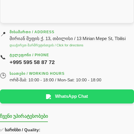
სარქველი
საცხებ საპოხი მასალები
გადაცემათა კოლოფის ზეთი( კარობკის ზეთი)
ძრავის ზეთი
ᲛᲘᲡᲐᲛᲐᲠᲗᲘ / ADDRESS
📍
მირიან მეფის ქ. 13, თბილისი / 13 Mirian Mepe St, Tbilisi
ჰიდრავლიკის ზეთი
დააჭირეთ მარშრუტისთვის / Click for directions
საჭის მექანიზმის ნაწილები (რეიკები) / Детали рулевых
ᲢᲔᲚᲔᲤᲝᲜᲘ / PHONE
📞
реек
+995 595 58 87 72
სწრაფჩამკეტი
ᲡᲐᲐᲗᲔᲑᲘ / WORKING HOURS
🕒
სხადასხვა
ორშ-შაბ: 10:00 - 18:00 / Mon-Sat: 10:00 - 18:00
ტელესკოპური შტოკის სალნიკების ნაკრები
EDBRO
WhatsApp Chat
Hyva
ჩვენი უპირატესობები
უჟანგავი ფოლადი
ფილტრი
✅
ხარისხი / Quality: