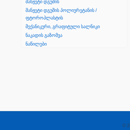
მანჟეტი დგუშის
მანჟეტი დგუშის პოლიურეტანის /
ფტოროპლასტის
მექანიკური, გრაფიტული სალნიკი
ნაკადის გაზომვა
ნაწილები
Yanmar
პალეტის შესაფუთი დანადგარი
პილნიკი
პილნიკი პლასმასის
პნევმატიკა
რეზინის რგოლი
როტატორი
© 2
სალნიკი