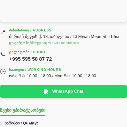
სარქველი
საცხებ საპოხი მასალები
გადაცემათა კოლოფის ზეთი( კარობკის ზეთი)
ძრავის ზეთი
ᲛᲘᲡᲐᲛᲐᲠᲗᲘ / ADDRESS
📍
მირიან მეფის ქ. 13, თბილისი / 13 Mirian Mepe St, Tbilisi
ჰიდრავლიკის ზეთი
დააჭირეთ მარშრუტისთვის / Click for directions
საჭის მექანიზმის ნაწილები (რეიკები) / Детали рулевых
ᲢᲔᲚᲔᲤᲝᲜᲘ / PHONE
📞
реек
+995 595 58 87 72
სწრაფჩამკეტი
ᲡᲐᲐᲗᲔᲑᲘ / WORKING HOURS
🕒
სხადასხვა
ორშ-შაბ: 10:00 - 18:00 / Mon-Sat: 10:00 - 18:00
ტელესკოპური შტოკის სალნიკების ნაკრები
EDBRO
WhatsApp Chat
Hyva
ჩვენი უპირატესობები
უჟანგავი ფოლადი
ფილტრი
✅
ხარისხი / Quality: