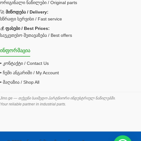
ორიგინალი ნაწილები / Original parts
Bobcat ფილტრი
Caterpillar ფილტრი
🚀
მიწოდება / Delivery:
JCB ფილტრი
სწრაფი სერვისი / Fast service
💰
ფასები / Best Prices:
ქვაბი გათბობა მილები
საუკეთესო შეთავაზება / Best offers
ცენტრალური გათბობის ქვაბი
ინფორმაცია
შემაერთებელი / გადამყვანი UNF ORFS
• კონტაქტი / Contact Us
შემაერთებელი BSPP /გადამყვანი
• ჩემი ანგარიში / My Account
შესაფუთი მანქანა ვაკუმით
• მაღაზია / Shop All
შლანგი
საწვავის შლანგი
Jino.ge — თქვენი საიმედო პარტნიორი ინდუსტრიულ ნაწილებში.
Your reliable partner in industrial parts.
შლანგის ჩასაპრესი დანადგარი
ხამუთი
ხელსაწყოები
ჰაერის კონდიციონერი