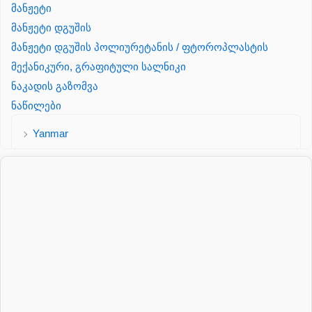
მანჟეტი
მანჟეტი დგუშის
მანჟეტი დგუშის პოლიურეტანის / ფტოროპლასტის
მექანიკური, გრაფიტული სალნიკი
ნაკადის გაზომვა
ნაწილები
Yanmar
პალეტის შესაფუთი დანადგარი
პილნიკი
პილნიკი პლასმასის
პნევმატიკა
რეზინის რგოლი
როტატორი
სალნიკი