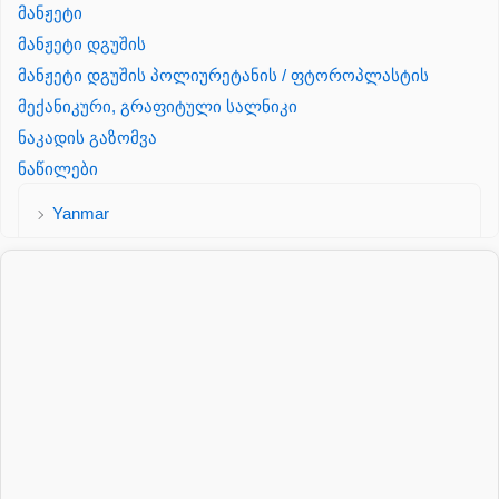
მანჟეტი
მანჟეტი დგუშის
მანჟეტი დგუშის პოლიურეტანის / ფტოროპლასტის
მექანიკური, გრაფიტული სალნიკი
ნაკადის გაზომვა
ნაწილები
Yanmar
პალეტის შესაფუთი დანადგარი
პილნიკი
პილნიკი პლასმასის
პნევმატიკა
რეზინის რგოლი
როტატორი
სალნიკი