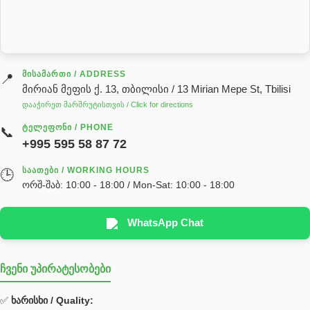
სარქველი
საცხებ საპოხი მასალები
გადაცემათა კოლოფის ზეთი( კარობკის ზეთი)
ძრავის ზეთი
ᲛᲘᲡᲐᲛᲐᲠᲗᲘ / ADDRESS
📍
მირიან მეფის ქ. 13, თბილისი / 13 Mirian Mepe St, Tbilisi
ჰიდრავლიკის ზეთი
დააჭირეთ მარშრუტისთვის / Click for directions
საჭის მექანიზმის ნაწილები (რეიკები) / Детали рулевых
ᲢᲔᲚᲔᲤᲝᲜᲘ / PHONE
📞
реек
+995 595 58 87 72
სწრაფჩამკეტი
ᲡᲐᲐᲗᲔᲑᲘ / WORKING HOURS
🕒
სხადასხვა
ორშ-შაბ: 10:00 - 18:00 / Mon-Sat: 10:00 - 18:00
ტელესკოპური შტოკის სალნიკების ნაკრები
EDBRO
WhatsApp Chat
Hyva
ჩვენი უპირატესობები
უჟანგავი ფოლადი
ფილტრი
✅
ხარისხი / Quality: