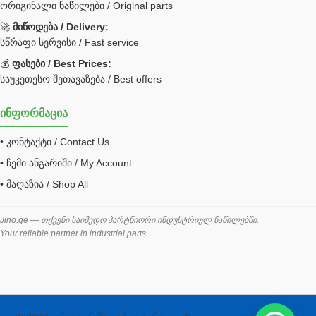
ორიგინალი ნაწილები / Original parts
Bobcat ფილტრი
Caterpillar ფილტრი
🚀
მიწოდება / Delivery:
JCB ფილტრი
სწრაფი სერვისი / Fast service
💰
ფასები / Best Prices:
ქვაბი გათბობა მილები
საუკეთესო შეთავაზება / Best offers
ცენტრალური გათბობის ქვაბი
ინფორმაცია
შემაერთებელი / გადამყვანი UNF ORFS
• კონტაქტი / Contact Us
შემაერთებელი BSPP /გადამყვანი
• ჩემი ანგარიში / My Account
შესაფუთი მანქანა ვაკუმით
• მაღაზია / Shop All
შლანგი
საწვავის შლანგი
Jino.ge — თქვენი საიმედო პარტნიორი ინდუსტრიულ ნაწილებში.
Your reliable partner in industrial parts.
შლანგის ჩასაპრესი დანადგარი
ხამუთი
ხელსაწყოები
ჰაერის კონდიციონერი