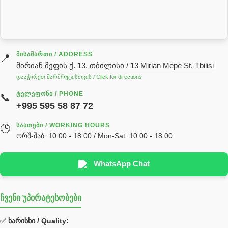
სარქველი
საცხებ საპოხი მასალები
გადაცემათა კოლოფის ზეთი( კარობკის ზეთი)
ძრავის ზეთი
ᲛᲘᲡᲐᲛᲐᲠᲗᲘ / ADDRESS
📍
მირიან მეფის ქ. 13, თბილისი / 13 Mirian Mepe St, Tbilisi
ჰიდრავლიკის ზეთი
დააჭირეთ მარშრუტისთვის / Click for directions
საჭის მექანიზმის ნაწილები (რეიკები) / Детали рулевых
ᲢᲔᲚᲔᲤᲝᲜᲘ / PHONE
📞
реек
+995 595 58 87 72
სწრაფჩამკეტი
ᲡᲐᲐᲗᲔᲑᲘ / WORKING HOURS
🕒
სხადასხვა
ორშ-შაბ: 10:00 - 18:00 / Mon-Sat: 10:00 - 18:00
ტელესკოპური შტოკის სალნიკების ნაკრები
EDBRO
WhatsApp Chat
Hyva
ჩვენი უპირატესობები
უჟანგავი ფოლადი
ფილტრი
✅
ხარისხი / Quality: