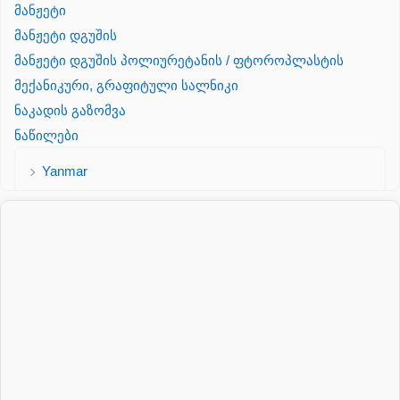
მანჟეტი
მანჟეტი დგუშის
მანჟეტი დგუშის პოლიურეტანის / ფტოროპლასტის
მექანიკური, გრაფიტული სალნიკი
ნაკადის გაზომვა
ნაწილები
Yanmar
პალეტის შესაფუთი დანადგარი
პილნიკი
პილნიკი პლასმასის
პნევმატიკა
რეზინის რგოლი
როტატორი
სალნიკი