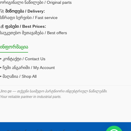
ორიგინალი ნაწილები / Original parts
Bobcat ფილტრი
Caterpillar ფილტრი
🚀
მიწოდება / Delivery:
JCB ფილტრი
სწრაფი სერვისი / Fast service
💰
ფასები / Best Prices:
ქვაბი გათბობა მილები
საუკეთესო შეთავაზება / Best offers
ცენტრალური გათბობის ქვაბი
ინფორმაცია
შემაერთებელი / გადამყვანი UNF ORFS
• კონტაქტი / Contact Us
შემაერთებელი BSPP /გადამყვანი
• ჩემი ანგარიში / My Account
შესაფუთი მანქანა ვაკუმით
• მაღაზია / Shop All
შლანგი
საწვავის შლანგი
Jino.ge — თქვენი საიმედო პარტნიორი ინდუსტრიულ ნაწილებში.
Your reliable partner in industrial parts.
შლანგის ჩასაპრესი დანადგარი
ხამუთი
ხელსაწყოები
ჰაერის კონდიციონერი