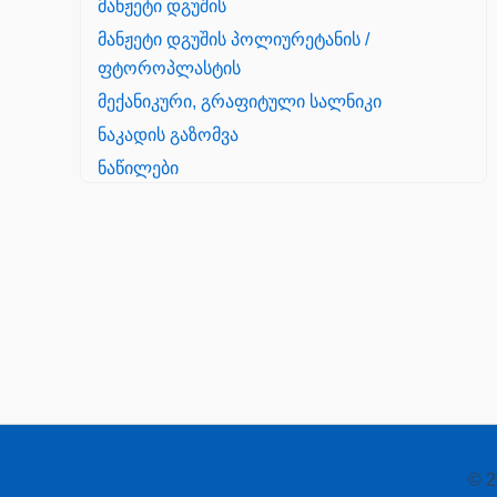
მანჟეტი დგუშის
მანჟეტი დგუშის პოლიურეტანის /
ფტოროპლასტის
მექანიკური, გრაფიტული სალნიკი
ნაკადის გაზომვა
ნაწილები
Yanmar
პალეტის შესაფუთი დანადგარი
პილნიკი
პილნიკი პლასმასის
პნევმატიკა
რეზინის რგოლი
როტატორი
© 2
სალნიკი