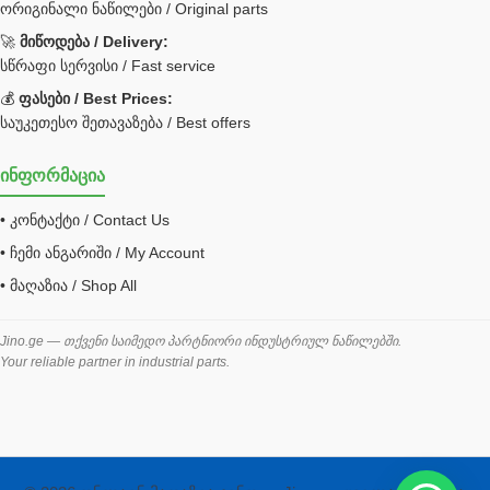
ორიგინალი ნაწილები / Original parts
Bobcat ფილტრი
Caterpillar ფილტრი
🚀
მიწოდება / Delivery:
JCB ფილტრი
სწრაფი სერვისი / Fast service
💰
ფასები / Best Prices:
ქვაბი გათბობა მილები
საუკეთესო შეთავაზება / Best offers
ცენტრალური გათბობის ქვაბი
ინფორმაცია
შემაერთებელი / გადამყვანი UNF ORFS
• კონტაქტი / Contact Us
შემაერთებელი BSPP /გადამყვანი
• ჩემი ანგარიში / My Account
შესაფუთი მანქანა ვაკუმით
• მაღაზია / Shop All
შლანგი
საწვავის შლანგი
Jino.ge — თქვენი საიმედო პარტნიორი ინდუსტრიულ ნაწილებში.
Your reliable partner in industrial parts.
შლანგის ჩასაპრესი დანადგარი
ხამუთი
ხელსაწყოები
ჰაერის კონდიციონერი