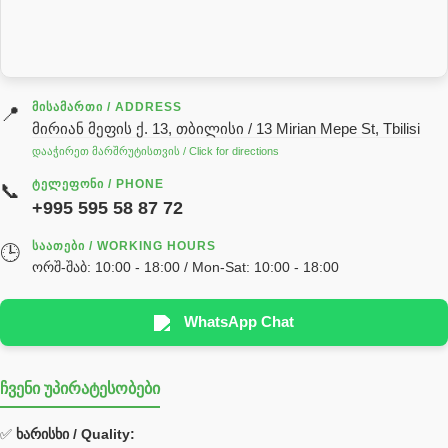
სარქველი
საცხებ საპოხი მასალები
გადაცემათა კოლოფის ზეთი( კარობკის ზეთი)
ძრავის ზეთი
ᲛᲘᲡᲐᲛᲐᲠᲗᲘ / ADDRESS
📍
მირიან მეფის ქ. 13, თბილისი / 13 Mirian Mepe St, Tbilisi
ჰიდრავლიკის ზეთი
დააჭირეთ მარშრუტისთვის / Click for directions
საჭის მექანიზმის ნაწილები (რეიკები) / Детали рулевых
ᲢᲔᲚᲔᲤᲝᲜᲘ / PHONE
📞
реек
+995 595 58 87 72
სწრაფჩამკეტი
ᲡᲐᲐᲗᲔᲑᲘ / WORKING HOURS
🕒
სხადასხვა
ორშ-შაბ: 10:00 - 18:00 / Mon-Sat: 10:00 - 18:00
ტელესკოპური შტოკის სალნიკების ნაკრები
EDBRO
WhatsApp Chat
Hyva
ჩვენი უპირატესობები
უჟანგავი ფოლადი
ფილტრი
✅
ხარისხი / Quality: