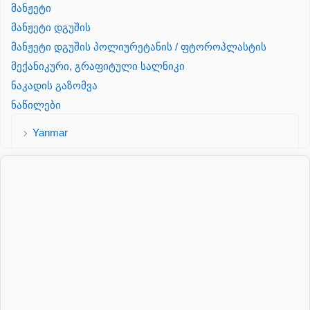
მანჟეტი
მანჟეტი დგუშის
მანჟეტი დგუშის პოლიურეტანის / ფტოროპლასტის
მექანიკური, გრაფიტული სალნიკი
ნაკადის გაზომვა
ნაწილები
Yanmar
პალეტის შესაფუთი დანადგარი
პილნიკი
პილნიკი პლასმასის
პნევმატიკა
რეზინის რგოლი
როტატორი
სალნიკი