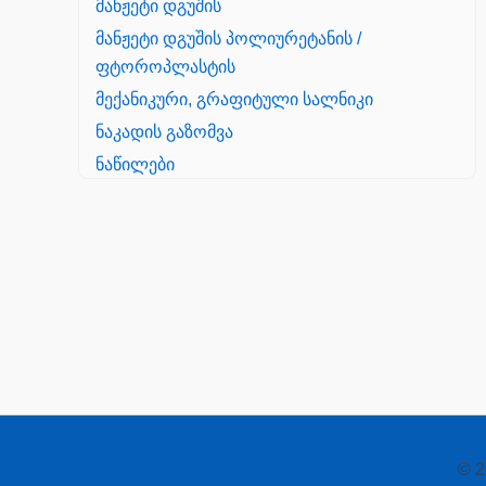
მანჟეტი დგუშის
მანჟეტი დგუშის პოლიურეტანის /
ფტოროპლასტის
მექანიკური, გრაფიტული სალნიკი
ნაკადის გაზომვა
ნაწილები
Yanmar
პალეტის შესაფუთი დანადგარი
პილნიკი
პილნიკი პლასმასის
პნევმატიკა
რეზინის რგოლი
როტატორი
© 2
სალნიკი