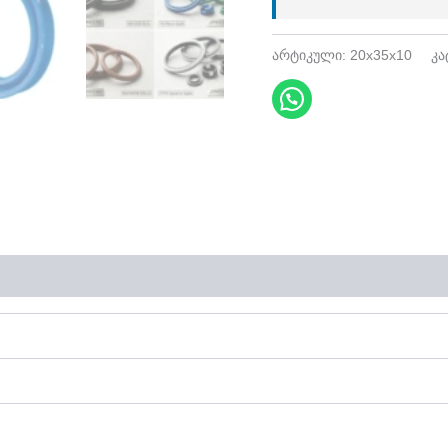
არტიკული:
20x35x10
კა