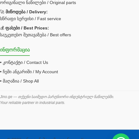
ორიგინალი ნაწილები / Original parts
Bobcat ფილტრი
Caterpillar ფილტრი
🚀
მიწოდება / Delivery:
JCB ფილტრი
სწრაფი სერვისი / Fast service
💰
ფასები / Best Prices:
ქვაბი გათბობა მილები
საუკეთესო შეთავაზება / Best offers
ცენტრალური გათბობის ქვაბი
ინფორმაცია
შემაერთებელი / გადამყვანი UNF ORFS
• კონტაქტი / Contact Us
შემაერთებელი BSPP /გადამყვანი
• ჩემი ანგარიში / My Account
შესაფუთი მანქანა ვაკუმით
• მაღაზია / Shop All
შლანგი
საწვავის შლანგი
Jino.ge — თქვენი საიმედო პარტნიორი ინდუსტრიულ ნაწილებში.
Your reliable partner in industrial parts.
შლანგის ჩასაპრესი დანადგარი
ხამუთი
ხელსაწყოები
ჰაერის კონდიციონერი