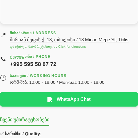
სარქველი
საცხებ საპოხი მასალები
გადაცემათა კოლოფის ზეთი( კარობკის ზეთი)
ძრავის ზეთი
ᲛᲘᲡᲐᲛᲐᲠᲗᲘ / ADDRESS
📍
მირიან მეფის ქ. 13, თბილისი / 13 Mirian Mepe St, Tbilisi
ჰიდრავლიკის ზეთი
დააჭირეთ მარშრუტისთვის / Click for directions
საჭის მექანიზმის ნაწილები (რეიკები) / Детали рулевых
ᲢᲔᲚᲔᲤᲝᲜᲘ / PHONE
📞
реек
+995 595 58 87 72
სწრაფჩამკეტი
ᲡᲐᲐᲗᲔᲑᲘ / WORKING HOURS
🕒
სხადასხვა
ორშ-შაბ: 10:00 - 18:00 / Mon-Sat: 10:00 - 18:00
ტელესკოპური შტოკის სალნიკების ნაკრები
EDBRO
WhatsApp Chat
Hyva
ჩვენი უპირატესობები
უჟანგავი ფოლადი
ფილტრი
✅
ხარისხი / Quality: