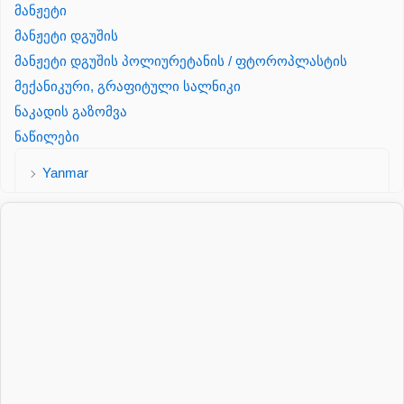
მანჟეტი
მანჟეტი დგუშის
მანჟეტი დგუშის პოლიურეტანის / ფტოროპლასტის
მექანიკური, გრაფიტული სალნიკი
ნაკადის გაზომვა
ნაწილები
Yanmar
პალეტის შესაფუთი დანადგარი
პილნიკი
პილნიკი პლასმასის
პნევმატიკა
რეზინის რგოლი
როტატორი
სალნიკი