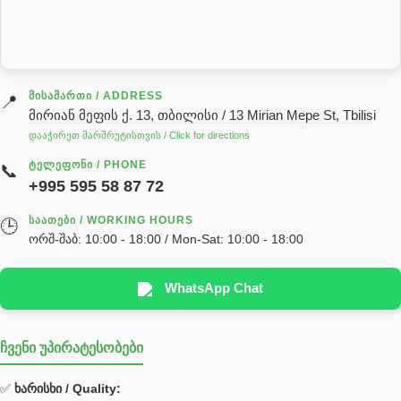
სარქველი
საცხებ საპოხი მასალები
გადაცემათა კოლოფის ზეთი( კარობკის ზეთი)
ძრავის ზეთი
ᲛᲘᲡᲐᲛᲐᲠᲗᲘ / ADDRESS
📍
მირიან მეფის ქ. 13, თბილისი / 13 Mirian Mepe St, Tbilisi
ჰიდრავლიკის ზეთი
დააჭირეთ მარშრუტისთვის / Click for directions
საჭის მექანიზმის ნაწილები (რეიკები) / Детали рулевых
ᲢᲔᲚᲔᲤᲝᲜᲘ / PHONE
📞
реек
+995 595 58 87 72
სწრაფჩამკეტი
ᲡᲐᲐᲗᲔᲑᲘ / WORKING HOURS
🕒
სხადასხვა
ორშ-შაბ: 10:00 - 18:00 / Mon-Sat: 10:00 - 18:00
ტელესკოპური შტოკის სალნიკების ნაკრები
EDBRO
WhatsApp Chat
Hyva
ჩვენი უპირატესობები
უჟანგავი ფოლადი
ფილტრი
✅
ხარისხი / Quality: