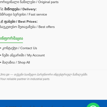
ორიგინალი ნაწილები / Original parts
Bobcat ფილტრი
Caterpillar ფილტრი
🚀
მიწოდება / Delivery:
JCB ფილტრი
სწრაფი სერვისი / Fast service
💰
ფასები / Best Prices:
ქვაბი გათბობა მილები
საუკეთესო შეთავაზება / Best offers
ცენტრალური გათბობის ქვაბი
ინფორმაცია
შემაერთებელი / გადამყვანი UNF ORFS
• კონტაქტი / Contact Us
შემაერთებელი BSPP /გადამყვანი
• ჩემი ანგარიში / My Account
შესაფუთი მანქანა ვაკუმით
• მაღაზია / Shop All
შლანგი
საწვავის შლანგი
Jino.ge — თქვენი საიმედო პარტნიორი ინდუსტრიულ ნაწილებში.
Your reliable partner in industrial parts.
შლანგის ჩასაპრესი დანადგარი
ხამუთი
ხელსაწყოები
ჰაერის კონდიციონერი