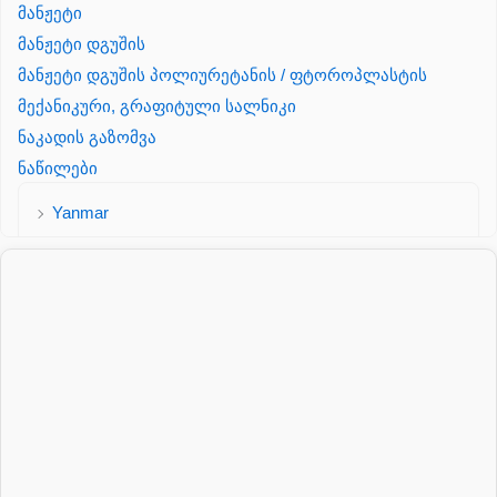
მანჟეტი
მანჟეტი დგუშის
მანჟეტი დგუშის პოლიურეტანის / ფტოროპლასტის
მექანიკური, გრაფიტული სალნიკი
ნაკადის გაზომვა
ნაწილები
Yanmar
პალეტის შესაფუთი დანადგარი
პილნიკი
პილნიკი პლასმასის
პნევმატიკა
რეზინის რგოლი
როტატორი
სალნიკი