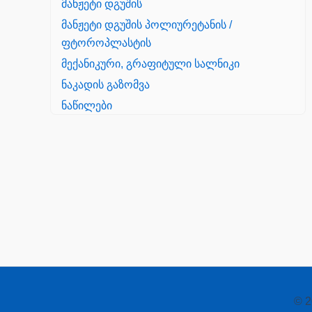
მანჟეტი დგუშის
მანჟეტი დგუშის პოლიურეტანის /
ფტოროპლასტის
მექანიკური, გრაფიტული სალნიკი
ნაკადის გაზომვა
ნაწილები
Yanmar
პალეტის შესაფუთი დანადგარი
პილნიკი
პილნიკი პლასმასის
პნევმატიკა
რეზინის რგოლი
როტატორი
© 2
სალნიკი