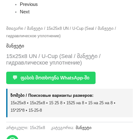
Previous
Next
მთავარი
/
მანჟეტი
/ 15x25x8 UN / U-Cup (Seal / მანჟეტი /
гидравлическое уплотнение)
მანჟეტი
15x25x8 UN / U-Cup (Seal / მანჟეტი /
гидравлическое уплотнение)
💬
ფასის მოთხოვნა WhatsApp-ში
ზომები / Поисковые варианты размеров:
15x25x8 • 15х25х8 • 15 25 8 • 1525 на 8 • 15 на 25 на 8 •
15*25*8 • 15-25-8
არტიკული:
15x25x8
კატეგორია:
მანჟეტი