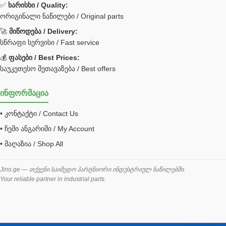
✅
ხარისხი / Quality:
ორიგინალი ნაწილები / Original parts
Bobcat ფილტრი
Caterpillar ფილტრი
🚀
მიწოდება / Delivery:
JCB ფილტრი
სწრაფი სერვისი / Fast service
💰
ფასები / Best Prices:
ქვაბი გათბობა მილები
საუკეთესო შეთავაზება / Best offers
ცენტრალური გათბობის ქვაბი
ინფორმაცია
შემაერთებელი / გადამყვანი UNF ORFS
• კონტაქტი / Contact Us
შემაერთებელი BSPP /გადამყვანი
• ჩემი ანგარიში / My Account
შესაფუთი მანქანა ვაკუმით
• მაღაზია / Shop All
შლანგი
საწვავის შლანგი
Jino.ge — თქვენი საიმედო პარტნიორი ინდუსტრიულ ნაწილებში.
Your reliable partner in industrial parts.
შლანგის ჩასაპრესი დანადგარი
ხამუთი
ხელსაწყოები