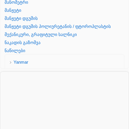
მანომეტრი
მანჟეტი
მანჟეტი დგუშის
მანჟეტი დგუშის პოლიურეტანის / ფტოროპლასტის
მექანიკური, გრაფიტული სალნიკი
ნაკადის გაზომვა
ნაწილები
Yanmar
პალეტის შესაფუთი დანადგარი
პილნიკი
პილნიკი პლასმასის
პნევმატიკა
რეზინის რგოლი
როტატორი