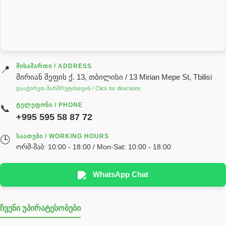
სალნიკი
სარქველი
საცხებ საპოხი მასალები
გადაცემათა კოლოფის ზეთი( კარობკის ზეთი)
ძრავის ზეთი
ᲛᲘᲡᲐᲛᲐᲠᲗᲘ / ADDRESS
📍
მირიან მეფის ქ. 13, თბილისი / 13 Mirian Mepe St, Tbilisi
ჰიდრავლიკის ზეთი
დააჭირეთ მარშრუტისთვის / Click for directions
საჭის მექანიზმის ნაწილები (რეიკები) / Детали рулевых
ᲢᲔᲚᲔᲤᲝᲜᲘ / PHONE
📞
реек
+995 595 58 87 72
სწრაფჩამკეტი
ᲡᲐᲐᲗᲔᲑᲘ / WORKING HOURS
🕒
სხადასხვა
ორშ-შაბ: 10:00 - 18:00 / Mon-Sat: 10:00 - 18:00
ტელესკოპური შტოკის სალნიკების ნაკრები
EDBRO
WhatsApp Chat
Hyva
ჩვენი უპირატესობები
უჟანგავი ფოლადი
ფილტრი