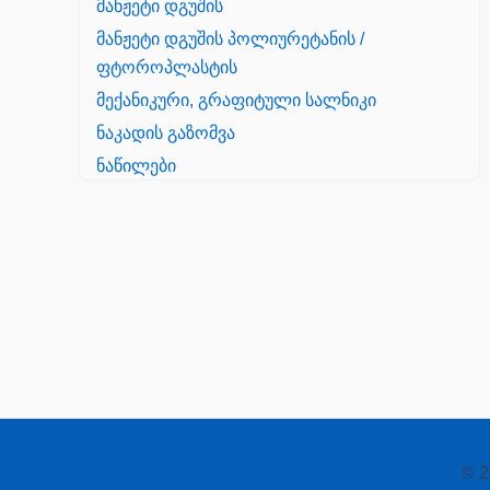
მანჟეტი დგუშის
მანჟეტი დგუშის პოლიურეტანის /
ფტოროპლასტის
მექანიკური, გრაფიტული სალნიკი
ნაკადის გაზომვა
ნაწილები
Yanmar
პალეტის შესაფუთი დანადგარი
პილნიკი
პილნიკი პლასმასის
პნევმატიკა
რეზინის რგოლი
როტატორი
© 2
სალნიკი