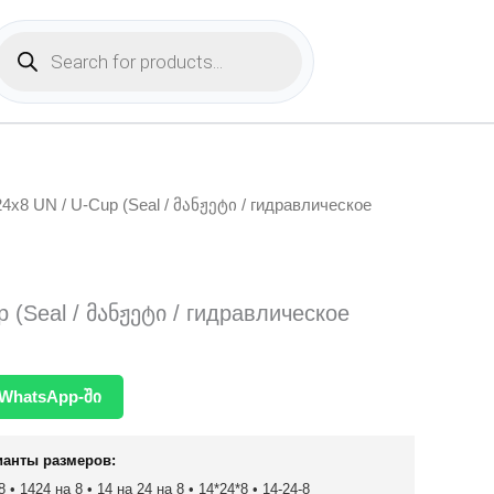
Products
search
24x8 UN / U-Cup (Seal / მანჟეტი / гидравлическое
 (Seal / მანჟეტი / гидравлическое
WhatsApp-ში
ианты размеров:
 • 1424 на 8 • 14 на 24 на 8 • 14*24*8 • 14-24-8