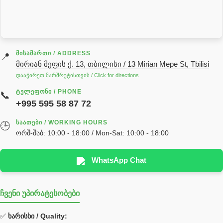
სარქველი
საცხებ საპოხი მასალები
გადაცემათა კოლოფის ზეთი( კარობკის ზეთი)
ძრავის ზეთი
ᲛᲘᲡᲐᲛᲐᲠᲗᲘ / ADDRESS
📍
მირიან მეფის ქ. 13, თბილისი / 13 Mirian Mepe St, Tbilisi
ჰიდრავლიკის ზეთი
დააჭირეთ მარშრუტისთვის / Click for directions
საჭის მექანიზმის ნაწილები (რეიკები) / Детали рулевых
ᲢᲔᲚᲔᲤᲝᲜᲘ / PHONE
📞
реек
+995 595 58 87 72
სწრაფჩამკეტი
ᲡᲐᲐᲗᲔᲑᲘ / WORKING HOURS
🕒
სხადასხვა
ორშ-შაბ: 10:00 - 18:00 / Mon-Sat: 10:00 - 18:00
ტელესკოპური შტოკის სალნიკების ნაკრები
EDBRO
WhatsApp Chat
Hyva
ჩვენი უპირატესობები
უჟანგავი ფოლადი
ფილტრი
✅
ხარისხი / Quality: