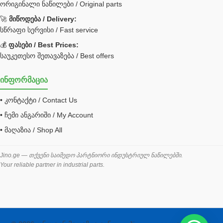
ორიგინალი ნაწილები / Original parts
Bobcat ფილტრი
Caterpillar ფილტრი
🚀
მიწოდება / Delivery:
JCB ფილტრი
სწრაფი სერვისი / Fast service
💰
ფასები / Best Prices:
ქვაბი გათბობა მილები
საუკეთესო შეთავაზება / Best offers
ცენტრალური გათბობის ქვაბი
ინფორმაცია
შემაერთებელი / გადამყვანი UNF ORFS
• კონტაქტი / Contact Us
შემაერთებელი BSPP /გადამყვანი
• ჩემი ანგარიში / My Account
შესაფუთი მანქანა ვაკუმით
• მაღაზია / Shop All
შლანგი
საწვავის შლანგი
Jino.ge — თქვენი საიმედო პარტნიორი ინდუსტრიულ ნაწილებში.
Your reliable partner in industrial parts.
შლანგის ჩასაპრესი დანადგარი
ხამუთი
ხელსაწყოები
ჰაერის კონდიციონერი