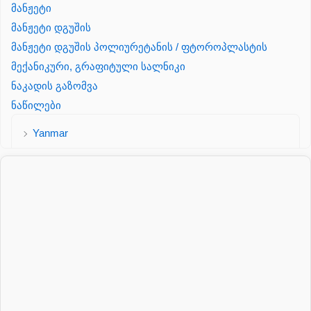
მანჟეტი
მანჟეტი დგუშის
მანჟეტი დგუშის პოლიურეტანის / ფტოროპლასტის
მექანიკური, გრაფიტული სალნიკი
ნაკადის გაზომვა
ნაწილები
Yanmar
პალეტის შესაფუთი დანადგარი
პილნიკი
პილნიკი პლასმასის
პნევმატიკა
რეზინის რგოლი
როტატორი
სალნიკი