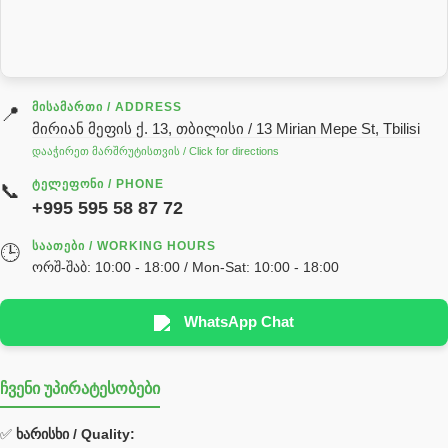
სარქველი
საცხებ საპოხი მასალები
გადაცემათა კოლოფის ზეთი( კარობკის ზეთი)
ძრავის ზეთი
ᲛᲘᲡᲐᲛᲐᲠᲗᲘ / ADDRESS
📍
მირიან მეფის ქ. 13, თბილისი / 13 Mirian Mepe St, Tbilisi
ჰიდრავლიკის ზეთი
დააჭირეთ მარშრუტისთვის / Click for directions
საჭის მექანიზმის ნაწილები (რეიკები) / Детали рулевых
ᲢᲔᲚᲔᲤᲝᲜᲘ / PHONE
📞
реек
+995 595 58 87 72
სწრაფჩამკეტი
ᲡᲐᲐᲗᲔᲑᲘ / WORKING HOURS
🕒
სხადასხვა
ორშ-შაბ: 10:00 - 18:00 / Mon-Sat: 10:00 - 18:00
ტელესკოპური შტოკის სალნიკების ნაკრები
EDBRO
WhatsApp Chat
Hyva
ჩვენი უპირატესობები
უჟანგავი ფოლადი
ფილტრი
✅
ხარისხი / Quality: