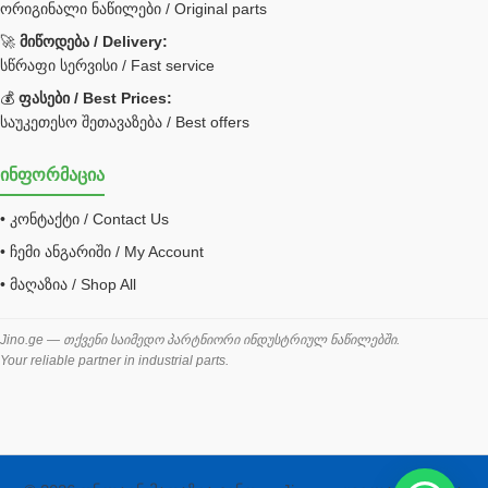
ორიგინალი ნაწილები / Original parts
Bobcat ფილტრი
Caterpillar ფილტრი
🚀
მიწოდება / Delivery:
JCB ფილტრი
სწრაფი სერვისი / Fast service
💰
ფასები / Best Prices:
ქვაბი გათბობა მილები
საუკეთესო შეთავაზება / Best offers
ცენტრალური გათბობის ქვაბი
ინფორმაცია
შემაერთებელი / გადამყვანი UNF ORFS
• კონტაქტი / Contact Us
შემაერთებელი BSPP /გადამყვანი
• ჩემი ანგარიში / My Account
შესაფუთი მანქანა ვაკუმით
• მაღაზია / Shop All
შლანგი
საწვავის შლანგი
Jino.ge — თქვენი საიმედო პარტნიორი ინდუსტრიულ ნაწილებში.
Your reliable partner in industrial parts.
შლანგის ჩასაპრესი დანადგარი
ხამუთი
ხელსაწყოები
ჰაერის კონდიციონერი