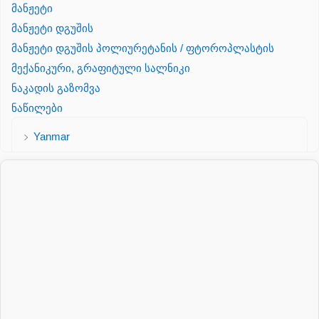
მანჟეტი
მანჟეტი დგუშის
მანჟეტი დგუშის პოლიურეტანის / ფტოროპლასტის
მექანიკური, გრაფიტული სალნიკი
ნაკადის გაზომვა
ნაწილები
Yanmar
პალეტის შესაფუთი დანადგარი
პილნიკი
პილნიკი პლასმასის
პნევმატიკა
რეზინის რგოლი
როტატორი
სალნიკი