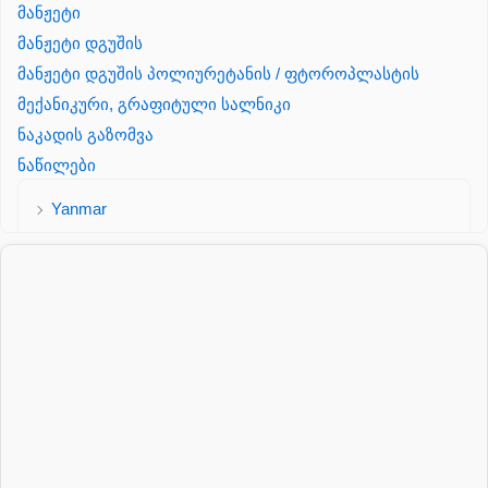
მანჟეტი
მანჟეტი დგუშის
მანჟეტი დგუშის პოლიურეტანის / ფტოროპლასტის
მექანიკური, გრაფიტული სალნიკი
ნაკადის გაზომვა
ნაწილები
Yanmar
პალეტის შესაფუთი დანადგარი
პილნიკი
პილნიკი პლასმასის
პნევმატიკა
რეზინის რგოლი
როტატორი
სალნიკი