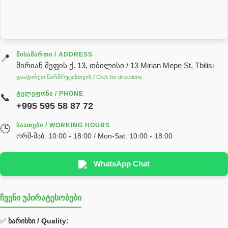
სარქველი
საცხებ საპოხი მასალები
გადაცემათა კოლოფის ზეთი( კარობკის ზეთი)
ძრავის ზეთი
ᲛᲘᲡᲐᲛᲐᲠᲗᲘ / ADDRESS
📍
მირიან მეფის ქ. 13, თბილისი / 13 Mirian Mepe St, Tbilisi
ჰიდრავლიკის ზეთი
დააჭირეთ მარშრუტისთვის / Click for directions
საჭის მექანიზმის ნაწილები (რეიკები) / Детали рулевых
ᲢᲔᲚᲔᲤᲝᲜᲘ / PHONE
📞
реек
+995 595 58 87 72
სწრაფჩამკეტი
ᲡᲐᲐᲗᲔᲑᲘ / WORKING HOURS
🕒
სხადასხვა
ორშ-შაბ: 10:00 - 18:00 / Mon-Sat: 10:00 - 18:00
ტელესკოპური შტოკის სალნიკების ნაკრები
EDBRO
WhatsApp Chat
Hyva
ჩვენი უპირატესობები
უჟანგავი ფოლადი
ფილტრი
✅
ხარისხი / Quality: