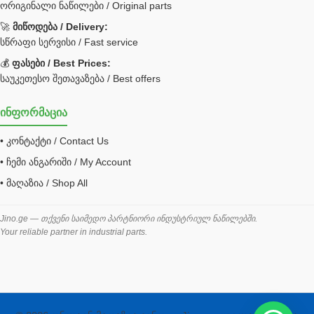
ორიგინალი ნაწილები / Original parts
Bobcat ფილტრი
Caterpillar ფილტრი
🚀
მიწოდება / Delivery:
JCB ფილტრი
სწრაფი სერვისი / Fast service
💰
ფასები / Best Prices:
ქვაბი გათბობა მილები
საუკეთესო შეთავაზება / Best offers
ცენტრალური გათბობის ქვაბი
ინფორმაცია
შემაერთებელი / გადამყვანი UNF ORFS
• კონტაქტი / Contact Us
შემაერთებელი BSPP /გადამყვანი
• ჩემი ანგარიში / My Account
შესაფუთი მანქანა ვაკუმით
• მაღაზია / Shop All
შლანგი
საწვავის შლანგი
Jino.ge — თქვენი საიმედო პარტნიორი ინდუსტრიულ ნაწილებში.
Your reliable partner in industrial parts.
შლანგის ჩასაპრესი დანადგარი
ხამუთი
ხელსაწყოები
ჰაერის კონდიციონერი