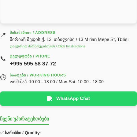
სარქველი
საცხებ საპოხი მასალები
გადაცემათა კოლოფის ზეთი( კარობკის ზეთი)
ძრავის ზეთი
ᲛᲘᲡᲐᲛᲐᲠᲗᲘ / ADDRESS
📍
მირიან მეფის ქ. 13, თბილისი / 13 Mirian Mepe St, Tbilisi
ჰიდრავლიკის ზეთი
დააჭირეთ მარშრუტისთვის / Click for directions
საჭის მექანიზმის ნაწილები (რეიკები) / Детали рулевых
ᲢᲔᲚᲔᲤᲝᲜᲘ / PHONE
📞
реек
+995 595 58 87 72
სწრაფჩამკეტი
ᲡᲐᲐᲗᲔᲑᲘ / WORKING HOURS
🕒
სხადასხვა
ორშ-შაბ: 10:00 - 18:00 / Mon-Sat: 10:00 - 18:00
ტელესკოპური შტოკის სალნიკების ნაკრები
EDBRO
WhatsApp Chat
Hyva
ჩვენი უპირატესობები
უჟანგავი ფოლადი
ფილტრი
✅
ხარისხი / Quality: