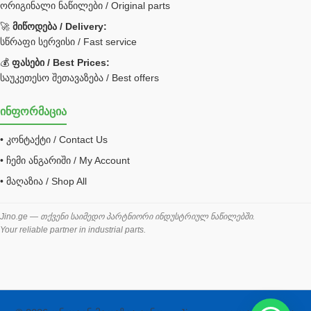
ორიგინალი ნაწილები / Original parts
Bobcat ფილტრი
Caterpillar ფილტრი
🚀
მიწოდება / Delivery:
JCB ფილტრი
სწრაფი სერვისი / Fast service
💰
ფასები / Best Prices:
ქვაბი გათბობა მილები
საუკეთესო შეთავაზება / Best offers
ცენტრალური გათბობის ქვაბი
ინფორმაცია
შემაერთებელი / გადამყვანი UNF ORFS
• კონტაქტი / Contact Us
შემაერთებელი BSPP /გადამყვანი
• ჩემი ანგარიში / My Account
შესაფუთი მანქანა ვაკუმით
• მაღაზია / Shop All
შლანგი
საწვავის შლანგი
Jino.ge — თქვენი საიმედო პარტნიორი ინდუსტრიულ ნაწილებში.
Your reliable partner in industrial parts.
შლანგის ჩასაპრესი დანადგარი
ხამუთი
ხელსაწყოები
ჰაერის კონდიციონერი