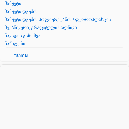
მანჟეტი
მანჟეტი დგუშის
მანჟეტი დგუშის პოლიურეტანის / ფტოროპლასტის
მექანიკური, გრაფიტული სალნიკი
ნაკადის გაზომვა
ნაწილები
Yanmar
პალეტის შესაფუთი დანადგარი
პილნიკი
პილნიკი პლასმასის
პნევმატიკა
რეზინის რგოლი
როტატორი
სალნიკი