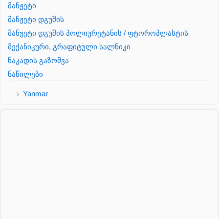
მანჟეტი
მანჟეტი დგუშის
მანჟეტი დგუშის პოლიურეტანის / ფტოროპლასტის
მექანიკური, გრაფიტული სალნიკი
ნაკადის გაზომვა
ნაწილები
Yanmar
პალეტის შესაფუთი დანადგარი
პილნიკი
პილნიკი პლასმასის
პნევმატიკა
რეზინის რგოლი
როტატორი
სალნიკი