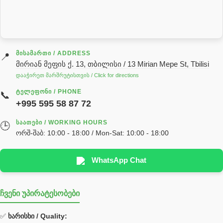
სარქველი
საცხებ საპოხი მასალები
გადაცემათა კოლოფის ზეთი( კარობკის ზეთი)
ძრავის ზეთი
ᲛᲘᲡᲐᲛᲐᲠᲗᲘ / ADDRESS
📍
მირიან მეფის ქ. 13, თბილისი / 13 Mirian Mepe St, Tbilisi
ჰიდრავლიკის ზეთი
დააჭირეთ მარშრუტისთვის / Click for directions
საჭის მექანიზმის ნაწილები (რეიკები) / Детали рулевых
ᲢᲔᲚᲔᲤᲝᲜᲘ / PHONE
📞
реек
+995 595 58 87 72
სწრაფჩამკეტი
ᲡᲐᲐᲗᲔᲑᲘ / WORKING HOURS
🕒
სხადასხვა
ორშ-შაბ: 10:00 - 18:00 / Mon-Sat: 10:00 - 18:00
ტელესკოპური შტოკის სალნიკების ნაკრები
EDBRO
WhatsApp Chat
Hyva
ჩვენი უპირატესობები
უჟანგავი ფოლადი
ფილტრი
✅
ხარისხი / Quality: