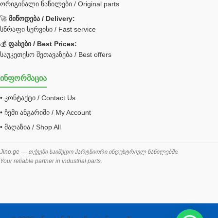
ორიგინალი ნაწილები / Original parts
Bobcat ფილტრი
Caterpillar ფილტრი
🚀
მიწოდება / Delivery:
JCB ფილტრი
სწრაფი სერვისი / Fast service
💰
ფასები / Best Prices:
ქვაბი გათბობა მილები
საუკეთესო შეთავაზება / Best offers
ცენტრალური გათბობის ქვაბი
ინფორმაცია
შემაერთებელი / გადამყვანი UNF ORFS
• კონტაქტი / Contact Us
შემაერთებელი BSPP /გადამყვანი
• ჩემი ანგარიში / My Account
შესაფუთი მანქანა ვაკუმით
• მაღაზია / Shop All
შლანგი
საწვავის შლანგი
Jino.ge — თქვენი საიმედო პარტნიორი ინდუსტრიულ ნაწილებში.
Your reliable partner in industrial parts.
შლანგის ჩასაპრესი დანადგარი
ხამუთი
ხელსაწყოები
ჰაერის კონდიციონერი