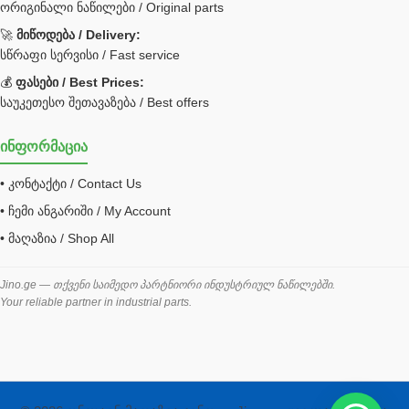
ორიგინალი ნაწილები / Original parts
Bobcat ფილტრი
Caterpillar ფილტრი
🚀
მიწოდება / Delivery:
JCB ფილტრი
სწრაფი სერვისი / Fast service
💰
ფასები / Best Prices:
ქვაბი გათბობა მილები
საუკეთესო შეთავაზება / Best offers
ცენტრალური გათბობის ქვაბი
ინფორმაცია
შემაერთებელი / გადამყვანი UNF ORFS
• კონტაქტი / Contact Us
შემაერთებელი BSPP /გადამყვანი
• ჩემი ანგარიში / My Account
შესაფუთი მანქანა ვაკუმით
• მაღაზია / Shop All
შლანგი
საწვავის შლანგი
Jino.ge — თქვენი საიმედო პარტნიორი ინდუსტრიულ ნაწილებში.
Your reliable partner in industrial parts.
შლანგის ჩასაპრესი დანადგარი
ხამუთი
ხელსაწყოები
ჰაერის კონდიციონერი