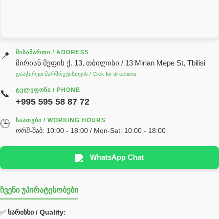
სარქველი
საცხებ საპოხი მასალები
გადაცემათა კოლოფის ზეთი( კარობკის ზეთი)
ძრავის ზეთი
ᲛᲘᲡᲐᲛᲐᲠᲗᲘ / ADDRESS
📍
მირიან მეფის ქ. 13, თბილისი / 13 Mirian Mepe St, Tbilisi
ჰიდრავლიკის ზეთი
დააჭირეთ მარშრუტისთვის / Click for directions
საჭის მექანიზმის ნაწილები (რეიკები) / Детали рулевых
ᲢᲔᲚᲔᲤᲝᲜᲘ / PHONE
📞
реек
+995 595 58 87 72
სწრაფჩამკეტი
ᲡᲐᲐᲗᲔᲑᲘ / WORKING HOURS
🕒
სხადასხვა
ორშ-შაბ: 10:00 - 18:00 / Mon-Sat: 10:00 - 18:00
ტელესკოპური შტოკის სალნიკების ნაკრები
EDBRO
WhatsApp Chat
Hyva
ჩვენი უპირატესობები
უჟანგავი ფოლადი
ფილტრი
✅
ხარისხი / Quality: