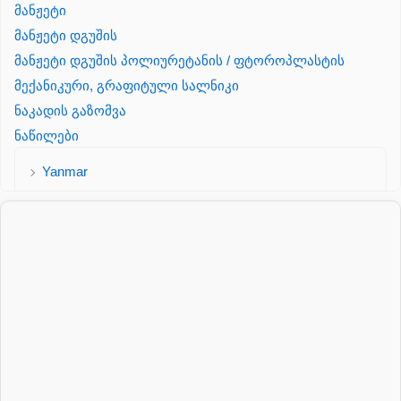
მანჟეტი
მანჟეტი დგუშის
მანჟეტი დგუშის პოლიურეტანის / ფტოროპლასტის
მექანიკური, გრაფიტული სალნიკი
ნაკადის გაზომვა
ნაწილები
Yanmar
პალეტის შესაფუთი დანადგარი
პილნიკი
პილნიკი პლასმასის
პნევმატიკა
რეზინის რგოლი
როტატორი
სალნიკი