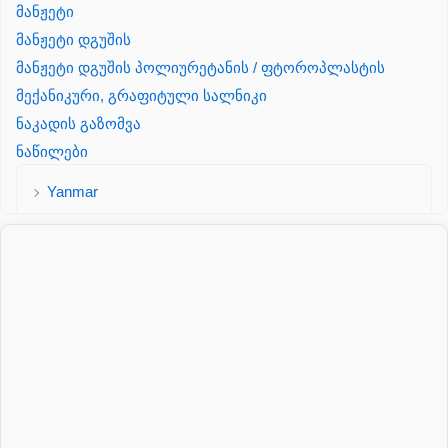
მანჟეტი
მანჟეტი დგუშის
მანჟეტი დგუშის პოლიურეტანის / ფტოროპლასტის
მექანიკური, გრაფიტული სალნიკი
ნაკადის გაზომვა
ნაწილები
Yanmar
პალეტის შესაფუთი დანადგარი
პილნიკი
პილნიკი პლასმასის
პნევმატიკა
რეზინის რგოლი
როტატორი
სალნიკი