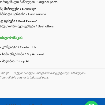
ორიგინალი ნაწილები / Original parts
Bobcat ფილტრი
Caterpillar ფილტრი
🚀
მიწოდება / Delivery:
JCB ფილტრი
სწრაფი სერვისი / Fast service
💰
ფასები / Best Prices:
ქვაბი გათბობა მილები
საუკეთესო შეთავაზება / Best offers
ცენტრალური გათბობის ქვაბი
ინფორმაცია
შემაერთებელი / გადამყვანი UNF ORFS
• კონტაქტი / Contact Us
შემაერთებელი BSPP /გადამყვანი
• ჩემი ანგარიში / My Account
შესაფუთი მანქანა ვაკუმით
• მაღაზია / Shop All
შლანგი
საწვავის შლანგი
Jino.ge — თქვენი საიმედო პარტნიორი ინდუსტრიულ ნაწილებში.
Your reliable partner in industrial parts.
შლანგის ჩასაპრესი დანადგარი
ხამუთი
ხელსაწყოები
ჰაერის კონდიციონერი