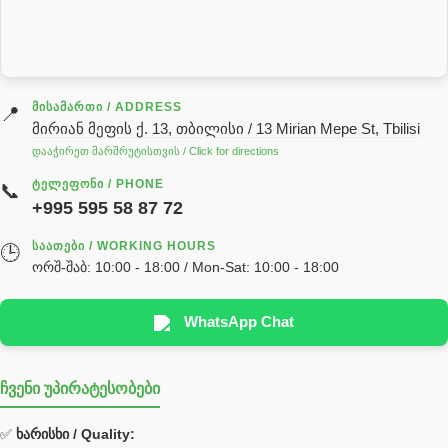
სარქველი
საცხებ საპოხი მასალები
გადაცემათა კოლოფის ზეთი( კარობკის ზეთი)
ძრავის ზეთი
ᲛᲘᲡᲐᲛᲐᲠᲗᲘ / ADDRESS
📍
მირიან მეფის ქ. 13, თბილისი / 13 Mirian Mepe St, Tbilisi
ჰიდრავლიკის ზეთი
დააჭირეთ მარშრუტისთვის / Click for directions
საჭის მექანიზმის ნაწილები (რეიკები) / Детали рулевых
ᲢᲔᲚᲔᲤᲝᲜᲘ / PHONE
📞
реек
+995 595 58 87 72
სწრაფჩამკეტი
ᲡᲐᲐᲗᲔᲑᲘ / WORKING HOURS
🕒
სხადასხვა
ორშ-შაბ: 10:00 - 18:00 / Mon-Sat: 10:00 - 18:00
ტელესკოპური შტოკის სალნიკების ნაკრები
EDBRO
WhatsApp Chat
Hyva
ჩვენი უპირატესობები
უჟანგავი ფოლადი
ფილტრი
✅
ხარისხი / Quality: