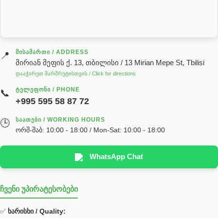
სარქველი
საცხებ საპოხი მასალები
გადაცემათა კოლოფის ზეთი( კარობკის ზეთი)
ძრავის ზეთი
ᲛᲘᲡᲐᲛᲐᲠᲗᲘ / ADDRESS
📍
მირიან მეფის ქ. 13, თბილისი / 13 Mirian Mepe St, Tbilisi
ჰიდრავლიკის ზეთი
დააჭირეთ მარშრუტისთვის / Click for directions
საჭის მექანიზმის ნაწილები (რეიკები) / Детали рулевых
ᲢᲔᲚᲔᲤᲝᲜᲘ / PHONE
📞
реек
+995 595 58 87 72
სწრაფჩამკეტი
ᲡᲐᲐᲗᲔᲑᲘ / WORKING HOURS
🕒
სხადასხვა
ორშ-შაბ: 10:00 - 18:00 / Mon-Sat: 10:00 - 18:00
ტელესკოპური შტოკის სალნიკების ნაკრები
EDBRO
WhatsApp Chat
Hyva
ჩვენი უპირატესობები
უჟანგავი ფოლადი
ფილტრი
✅
ხარისხი / Quality: