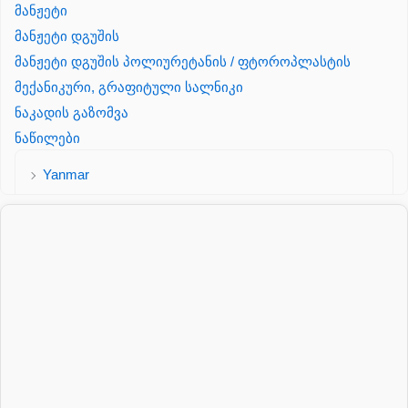
მანჟეტი
მანჟეტი დგუშის
მანჟეტი დგუშის პოლიურეტანის / ფტოროპლასტის
მექანიკური, გრაფიტული სალნიკი
ნაკადის გაზომვა
ნაწილები
Yanmar
პალეტის შესაფუთი დანადგარი
პილნიკი
პილნიკი პლასმასის
პნევმატიკა
რეზინის რგოლი
როტატორი
სალნიკი