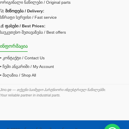
ორიგინალი ნაწილები / Original parts
Bobcat ფილტრი
Caterpillar ფილტრი
🚀
მიწოდება / Delivery:
JCB ფილტრი
სწრაფი სერვისი / Fast service
💰
ფასები / Best Prices:
ქვაბი გათბობა მილები
საუკეთესო შეთავაზება / Best offers
ცენტრალური გათბობის ქვაბი
ინფორმაცია
შემაერთებელი / გადამყვანი UNF ORFS
• კონტაქტი / Contact Us
შემაერთებელი BSPP /გადამყვანი
• ჩემი ანგარიში / My Account
შესაფუთი მანქანა ვაკუმით
• მაღაზია / Shop All
შლანგი
საწვავის შლანგი
Jino.ge — თქვენი საიმედო პარტნიორი ინდუსტრიულ ნაწილებში.
Your reliable partner in industrial parts.
შლანგის ჩასაპრესი დანადგარი
ხამუთი
ხელსაწყოები
ჰაერის კონდიციონერი